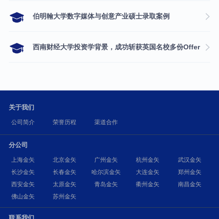
伯明翰大学数字媒体与创意产业硕士录取案例
西南财经大学投资学背景，成功斩获英国名校多份Offer
关于我们
公司简介
荣誉历程
渠道合作
分公司
上海金矢
北京金矢
广州金矢
杭州金矢
武汉金矢
长沙金矢
长春金矢
哈尔滨金矢
大连金矢
郑州金矢
西安金矢
太原金矢
青岛金矢
衢州金矢
南昌金矢
佛山金矢
苏州金矢
联系我们