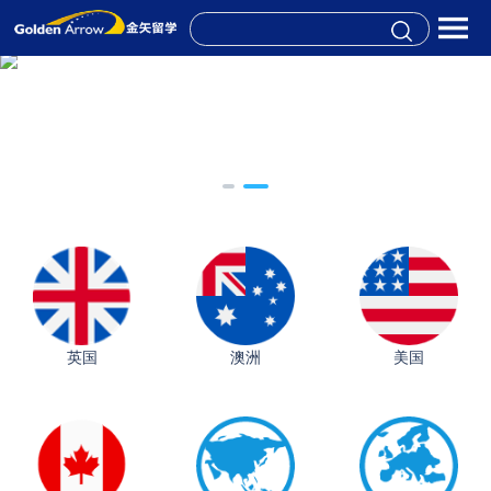
英国
澳洲
美国
从上海财大2+2到谢菲尔德：低均分逆袭QS百强金