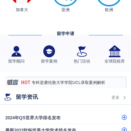
融会计硕士实录
​恭喜Z同学荣获剑桥大学录取
加拿大
亚洲
欧洲
香港理工大学王牌专业录取案例
格拉斯哥大学国际商务硕士录取案例
留学申请
伯明翰大学数字媒体与创意产业硕士录取案例
西南财经大学投资学背景，成功斩获英国名校多份
Offer
上海财经大学经济学背景成功斩获爱丁堡大学经济学
留学顾问
留学案例
热门活动
全球院校库
硕士录取
数学背景的他，靠“供应链”故事敲开哥大、宾大之门
专科逆袭伦敦大学学院UCL录取案例解析
香港浸会大学伦理与公共事务硕士录取
留学资讯
更多
从上海财大2+2到谢菲尔德：低均分逆袭QS百强金
融会计硕士实录
​恭喜Z同学荣获剑桥大学录取
2024年QS世界大学排名发布
最新2022软科世界大学学术排名发布