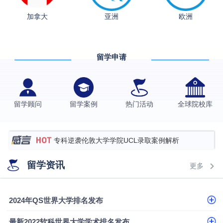
从上海财大2+2到谢菲尔德：低均分逆袭QS百强金
加拿大
亚洲
欧洲
融会计硕士实录
​恭喜Z同学荣获剑桥大学录取
格拉斯哥大学国际商务硕士录取案例
留学申请
伯明翰大学数字媒体与创意产业硕士录取案例
西南财经大学投资学背景，成功斩获英国名校多份
Offer
上海财经大学经济学背景成功斩获爱丁堡大学经济学
留学顾问
留学案例
热门活动
全球院校库
硕士录取
数学背景的他，靠“供应链”故事敲开哥大、宾大之门
专科逆袭伦敦大学学院UCL录取案例解析
香港浸会大学伦理与公共事务硕士录取
留学资讯
更多
从上海财大2+2到谢菲尔德：低均分逆袭QS百强金
融会计硕士实录
从上海财大2+2到谢菲尔德：低均分逆袭QS百强金
2024年QS世界大学排名发布
融会计硕士实录
​恭喜Z同学荣获剑桥大学录取
最新2022软科世界大学学术排名发布