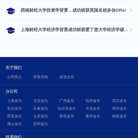
西南财经大学投资学背景，成功斩获英国名校多份Offer
上海财经大学经济学背景成功斩获爱丁堡大学经济学硕士录取
关于我们
公司简介
荣誉历程
渠道合作
分公司
上海金矢
北京金矢
广州金矢
杭州金矢
武汉金矢
长沙金矢
长春金矢
哈尔滨金矢
大连金矢
郑州金矢
西安金矢
太原金矢
青岛金矢
衢州金矢
南昌金矢
佛山金矢
苏州金矢
联系我们