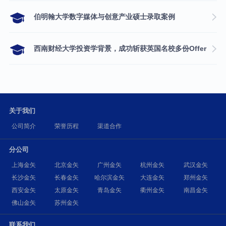
伯明翰大学数字媒体与创意产业硕士录取案例
西南财经大学投资学背景，成功斩获英国名校多份Offer
关于我们
公司简介
荣誉历程
渠道合作
分公司
上海金矢
北京金矢
广州金矢
杭州金矢
武汉金矢
长沙金矢
长春金矢
哈尔滨金矢
大连金矢
郑州金矢
西安金矢
太原金矢
青岛金矢
衢州金矢
南昌金矢
佛山金矢
苏州金矢
联系我们