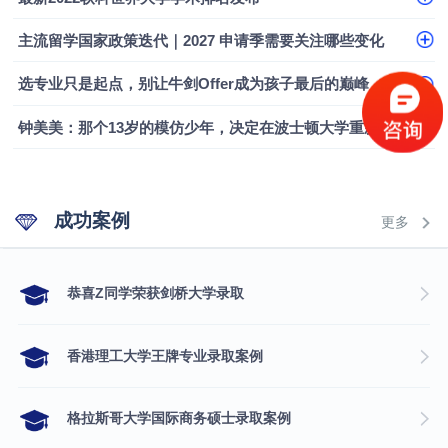
融会计硕士实录
​恭喜Z同学荣获剑桥大学录取
主流留学国家政策迭代｜2027 申请季需要关注哪些变化
选专业只是起点，别让牛剑Offer成为孩子最后的巅峰
钟美美：那个13岁的模仿少年，决定在波士顿大学重新定义自己
成功案例
更多
​恭喜Z同学荣获剑桥大学录取
香港理工大学王牌专业录取案例
格拉斯哥大学国际商务硕士录取案例