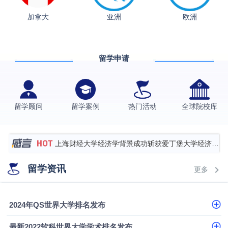
加拿大
亚洲
欧洲
从上海财大2+2到谢菲尔德：低均分逆袭QS百强金
融会计硕士实录
​恭喜Z同学荣获剑桥大学录取
留学申请
香港理工大学王牌专业录取案例
格拉斯哥大学国际商务硕士录取案例
伯明翰大学数字媒体与创意产业硕士录取案例
留学顾问
留学案例
热门活动
全球院校库
西南财经大学投资学背景，成功斩获英国名校多份
Offer
上海财经大学经济学背景成功斩获爱丁堡大学经济学
硕士录取
数学背景的他，靠“供应链”故事敲开哥大、宾大之门
留学资讯
更多
专科逆袭伦敦大学学院UCL录取案例解析
香港浸会大学伦理与公共事务硕士录取
2024年QS世界大学排名发布
从上海财大2+2到谢菲尔德：低均分逆袭QS百强金
最新2022软科世界大学学术排名发布