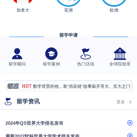
从上海财大2+2到谢菲尔德：低均分逆袭QS百强金
加拿大
亚洲
欧洲
融会计硕士实录
​恭喜Z同学荣获剑桥大学录取
香港理工大学王牌专业录取案例
留学申请
格拉斯哥大学国际商务硕士录取案例
伯明翰大学数字媒体与创意产业硕士录取案例
西南财经大学投资学背景，成功斩获英国名校多份
留学顾问
留学案例
热门活动
全球院校库
Offer
上海财经大学经济学背景成功斩获爱丁堡大学经济学
硕士录取
数学背景的他，靠“供应链”故事敲开哥大、宾大之门
专科逆袭伦敦大学学院UCL录取案例解析
留学资讯
更多
香港浸会大学伦理与公共事务硕士录取
从上海财大2+2到谢菲尔德：低均分逆袭QS百强金
2024年QS世界大学排名发布
融会计硕士实录
​恭喜Z同学荣获剑桥大学录取
最新2022软科世界大学学术排名发布