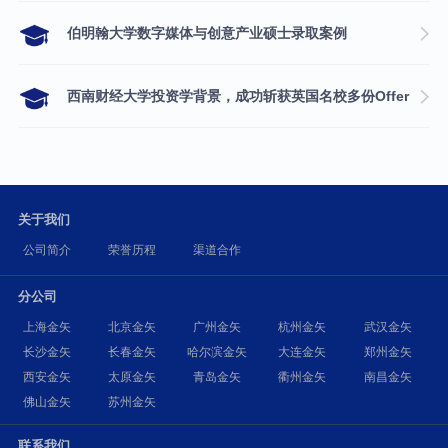
伯明翰大学数字媒体与创意产业硕士录取案例
西南财经大学投资学背景，成功斩获英国名校多份Offer
关于我们
公司简介
荣誉历程
渠道合作
分公司
上海金矢
北京金矢
广州金矢
杭州金矢
武汉金矢
长沙金矢
长春金矢
哈尔滨金矢
大连金矢
郑州金矢
西安金矢
太原金矢
青岛金矢
衢州金矢
南昌金矢
佛山金矢
苏州金矢
联系我们