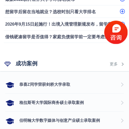
融会计硕士实录
​恭喜Z同学荣获剑桥大学录取
想留学后留在当地就业？选校时别只看大学排名
2026年9月15日起施行！出境入境管理新规发布，留学家庭需要关注什么？
借钱硬凑留学是否值得？家庭负债留学前一定要考虑这几个问题
成功案例
更多
​恭喜Z同学荣获剑桥大学录取
格拉斯哥大学国际商务硕士录取案例
伯明翰大学数字媒体与创意产业硕士录取案例