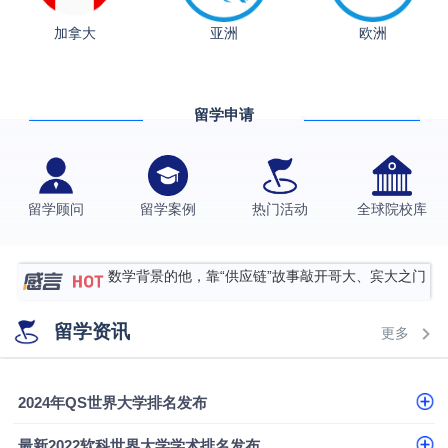
加拿大
亚洲
欧洲
从上海财大2+2到谢菲尔德：低均分逆袭QS百强金
融会计硕士实录
​恭喜Z同学荣获剑桥大学录取
留学申请
格拉斯哥大学国际商务硕士录取案例
伯明翰大学数字媒体与创意产业硕士录取案例
西南财经大学投资学背景，成功斩获英国名校多份
留学顾问
留学案例
热门活动
全球院校库
Offer
上海财经大学经济学背景成功斩获爱丁堡大学经济学
硕士录取
数学背景的他，靠“供应链”故事敲开哥大、宾大之门
专科逆袭伦敦大学学院UCL录取案例解析
留学资讯
更多
香港浸会大学伦理与公共事务硕士录取
从上海财大2+2到谢菲尔德：低均分逆袭QS百强金
2024年QS世界大学排名发布
融会计硕士实录
从上海财大2+2到谢菲尔德：低均分逆袭QS百强金
最新2022软科世界大学学术排名发布