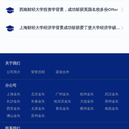
西南财经大学投资学背景，成功斩获英国名校多份Offer
上海财经大学经济学背景成功斩获爱丁堡大学经济学硕士录取
关于我们
公司简介
荣誉历程
渠道合作
分公司
上海金矢
北京金矢
广州金矢
杭州金矢
武汉金矢
长沙金矢
长春金矢
哈尔滨金矢
大连金矢
郑州金矢
西安金矢
太原金矢
青岛金矢
衢州金矢
南昌金矢
佛山金矢
苏州金矢
联系我们