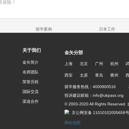
双保险！
留学案例
日本工作
关于我们
金矢分部
金矢简介
上海
北京
广州
杭州
名师团队
西安
太原
青岛
衢州
荣誉历程
留学服务热线：4000800516 友
国际交流
投诉建议邮箱：info@ukpass.org
渠道合作
© 2003-2020 All Rights Reser
京公网安备 11010102005658
网站地图