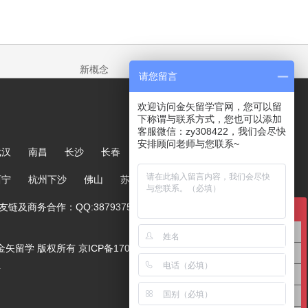
新概念
请您留言
欢迎访问金矢留学官网，您可以留
下称谓与联系方式，您也可以添加
客服微信：zy308422，我们会尽快
安排顾问老师与您联系~
武汉
南昌
长沙
长春
哈尔滨
大连
郑州
西宁
杭州下沙
佛山
苏州
链及商务合作：QQ:387937567
在线咨询
英国留学咨询
ved. 金矢留学 版权所有
京ICP备17005244号-1
澳洲留学咨询
号
美国留学咨询
亚洲留学咨询