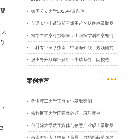
请都
么？英、美、澳、港申请全攻略
德国公立大学2026申请条件
英语专业申请港前三难不难？从多枚录取案
据不
例看港大、港中文申请要求
留学生档案存放指南：出国留学后档案如何
均
处理？留学服务中心常见问题解答
工科专业留学指南：申请海外硕士必须提前
准备的4件事
澳洲专升硕详细解析：申请条件、院校选
。
择、学制费用全介绍
● ● ●
案例推荐
香港理工大学王牌专业录取案例
人，
格拉斯哥大学国际商务硕士录取案例
伯明翰大学数字媒体与创意产业硕士录取案
湾
例
西南财经大学投资学背景，成功斩获英国名