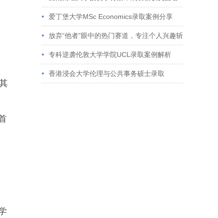
校多份Offer
爱丁堡大学MSc Economics录取案例分享
放弃“他者”眼中的热门赛道，专注个人兴趣斩
获藤校offer｜成功跨专业申请经验分享
专科逆袭伦敦大学学院UCL录取案例解析
香港浸会大学伦理与公共事务硕士录取
其
首
学