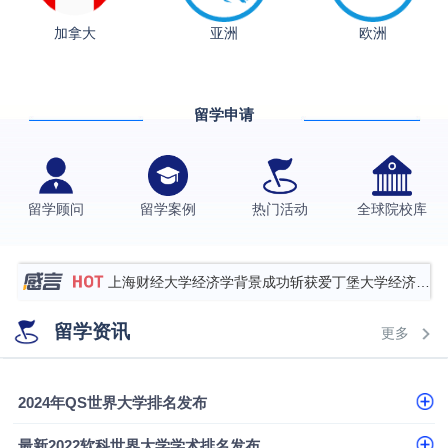
加拿大
亚洲
欧洲
从上海财大2+2到谢菲尔德：低均分逆袭QS百强金
融会计硕士实录
​恭喜Z同学荣获剑桥大学录取
留学申请
香港理工大学王牌专业录取案例
格拉斯哥大学国际商务硕士录取案例
伯明翰大学数字媒体与创意产业硕士录取案例
留学顾问
留学案例
热门活动
全球院校库
西南财经大学投资学背景，成功斩获英国名校多份
Offer
上海财经大学经济学背景成功斩获爱丁堡大学经济学
硕士录取
数学背景的他，靠“供应链”故事敲开哥大、宾大之门
留学资讯
更多
专科逆袭伦敦大学学院UCL录取案例解析
香港浸会大学伦理与公共事务硕士录取
2024年QS世界大学排名发布
从上海财大2+2到谢菲尔德：低均分逆袭QS百强金
最新2022软科世界大学学术排名发布