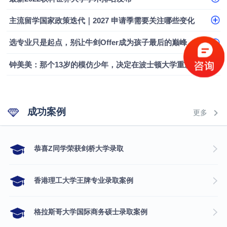
融会计硕士实录
​恭喜Z同学荣获剑桥大学录取
主流留学国家政策迭代｜2027 申请季需要关注哪些变化
选专业只是起点，别让牛剑Offer成为孩子最后的巅峰
钟美美：那个13岁的模仿少年，决定在波士顿大学重新定义自己
成功案例
更多
​恭喜Z同学荣获剑桥大学录取
香港理工大学王牌专业录取案例
格拉斯哥大学国际商务硕士录取案例