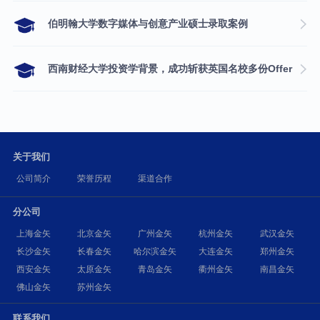
伯明翰大学数字媒体与创意产业硕士录取案例
西南财经大学投资学背景，成功斩获英国名校多份Offer
关于我们
公司简介
荣誉历程
渠道合作
分公司
上海金矢
北京金矢
广州金矢
杭州金矢
武汉金矢
长沙金矢
长春金矢
哈尔滨金矢
大连金矢
郑州金矢
西安金矢
太原金矢
青岛金矢
衢州金矢
南昌金矢
佛山金矢
苏州金矢
联系我们