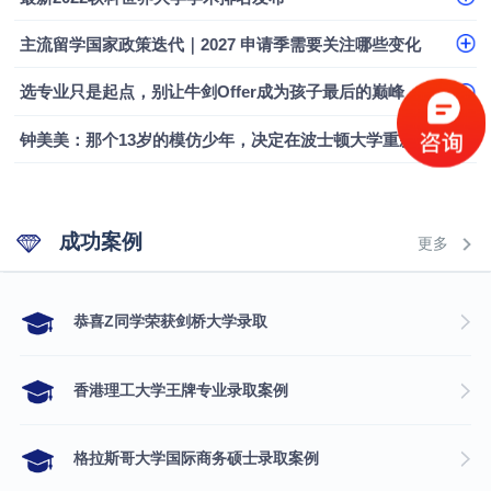
融会计硕士实录
​恭喜Z同学荣获剑桥大学录取
主流留学国家政策迭代｜2027 申请季需要关注哪些变化
选专业只是起点，别让牛剑Offer成为孩子最后的巅峰
钟美美：那个13岁的模仿少年，决定在波士顿大学重新定义自己
成功案例
更多
​恭喜Z同学荣获剑桥大学录取
香港理工大学王牌专业录取案例
格拉斯哥大学国际商务硕士录取案例