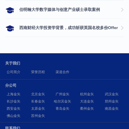
伯明翰大学数字媒体与创意产业硕士录取案例
西南财经大学投资学背景，成功斩获英国名校多份Offer
关于我们
公司简介
荣誉历程
渠道合作
分公司
上海金矢
北京金矢
广州金矢
杭州金矢
武汉金矢
长沙金矢
长春金矢
哈尔滨金矢
大连金矢
郑州金矢
西安金矢
太原金矢
青岛金矢
衢州金矢
南昌金矢
佛山金矢
苏州金矢
联系我们