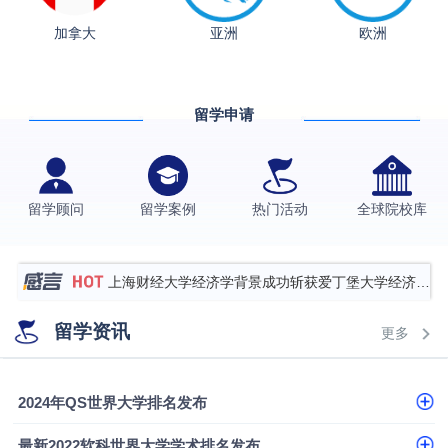
加拿大
亚洲
欧洲
从上海财大2+2到谢菲尔德：低均分逆袭QS百强金
融会计硕士实录
​恭喜Z同学荣获剑桥大学录取
留学申请
香港理工大学王牌专业录取案例
格拉斯哥大学国际商务硕士录取案例
伯明翰大学数字媒体与创意产业硕士录取案例
留学顾问
留学案例
热门活动
全球院校库
西南财经大学投资学背景，成功斩获英国名校多份
Offer
上海财经大学经济学背景成功斩获爱丁堡大学经济学
硕士录取
数学背景的他，靠“供应链”故事敲开哥大、宾大之门
留学资讯
更多
专科逆袭伦敦大学学院UCL录取案例解析
香港浸会大学伦理与公共事务硕士录取
2024年QS世界大学排名发布
从上海财大2+2到谢菲尔德：低均分逆袭QS百强金
最新2022软科世界大学学术排名发布