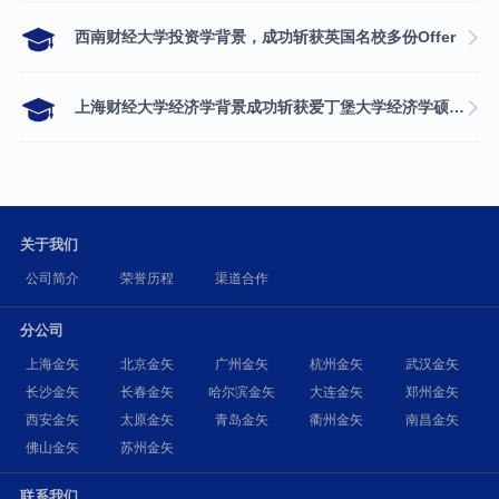
西南财经大学投资学背景，成功斩获英国名校多份Offer
上海财经大学经济学背景成功斩获爱丁堡大学经济学硕士录取
关于我们
公司简介
荣誉历程
渠道合作
分公司
上海金矢
北京金矢
广州金矢
杭州金矢
武汉金矢
长沙金矢
长春金矢
哈尔滨金矢
大连金矢
郑州金矢
西安金矢
太原金矢
青岛金矢
衢州金矢
南昌金矢
佛山金矢
苏州金矢
联系我们