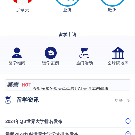
加拿大
亚洲
欧洲
从上海财大2+2到谢菲尔德：低均分逆袭QS百强金
融会计硕士实录
​恭喜Z同学荣获剑桥大学录取
格拉斯哥大学国际商务硕士录取案例
留学申请
伯明翰大学数字媒体与创意产业硕士录取案例
西南财经大学投资学背景，成功斩获英国名校多份
留学顾问
留学案例
热门活动
全球院校库
Offer
上海财经大学经济学背景成功斩获爱丁堡大学经济学
硕士录取
数学背景的他，靠“供应链”故事敲开哥大、宾大之门
专科逆袭伦敦大学学院UCL录取案例解析
香港浸会大学伦理与公共事务硕士录取
留学资讯
更多
从上海财大2+2到谢菲尔德：低均分逆袭QS百强金
融会计硕士实录
从上海财大2+2到谢菲尔德：低均分逆袭QS百强金
2024年QS世界大学排名发布
融会计硕士实录
​恭喜Z同学荣获剑桥大学录取
最新2022软科世界大学学术排名发布