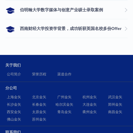
伯明翰大学数字媒体与创意产业硕士录取案例
西南财经大学投资学背景，成功斩获英国名校多份Offer
关于我们
公司简介
荣誉历程
渠道合作
分公司
上海金矢
北京金矢
广州金矢
杭州金矢
武汉金矢
长沙金矢
长春金矢
哈尔滨金矢
大连金矢
郑州金矢
西安金矢
太原金矢
青岛金矢
衢州金矢
南昌金矢
佛山金矢
苏州金矢
联系我们