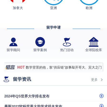
从上海财大2+2到谢菲尔德：低均分逆袭QS百强金
加拿大
亚洲
欧洲
融会计硕士实录
​恭喜Z同学荣获剑桥大学录取
香港理工大学王牌专业录取案例
留学申请
格拉斯哥大学国际商务硕士录取案例
伯明翰大学数字媒体与创意产业硕士录取案例
西南财经大学投资学背景，成功斩获英国名校多份
留学顾问
留学案例
热门活动
全球院校库
Offer
上海财经大学经济学背景成功斩获爱丁堡大学经济学
硕士录取
数学背景的他，靠“供应链”故事敲开哥大、宾大之门
专科逆袭伦敦大学学院UCL录取案例解析
留学资讯
更多
香港浸会大学伦理与公共事务硕士录取
从上海财大2+2到谢菲尔德：低均分逆袭QS百强金
2024年QS世界大学排名发布
融会计硕士实录
​恭喜Z同学荣获剑桥大学录取
最新2022软科世界大学学术排名发布