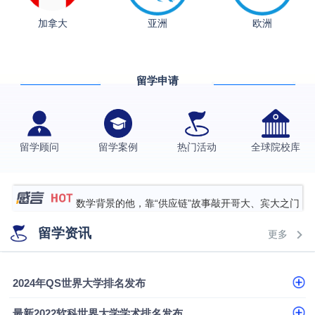
从上海财大2+2到谢菲尔德：低均分逆袭QS百强金
加拿大
亚洲
欧洲
融会计硕士实录
​恭喜Z同学荣获剑桥大学录取
香港理工大学王牌专业录取案例
留学申请
格拉斯哥大学国际商务硕士录取案例
伯明翰大学数字媒体与创意产业硕士录取案例
留学顾问
留学案例
热门活动
全球院校库
西南财经大学投资学背景，成功斩获英国名校多份
Offer
上海财经大学经济学背景成功斩获爱丁堡大学经济学
硕士录取
数学背景的他，靠“供应链”故事敲开哥大、宾大之门
专科逆袭伦敦大学学院UCL录取案例解析
留学资讯
更多
香港浸会大学伦理与公共事务硕士录取
从上海财大2+2到谢菲尔德：低均分逆袭QS百强金
2024年QS世界大学排名发布
融会计硕士实录
​恭喜Z同学荣获剑桥大学录取
最新2022软科世界大学学术排名发布