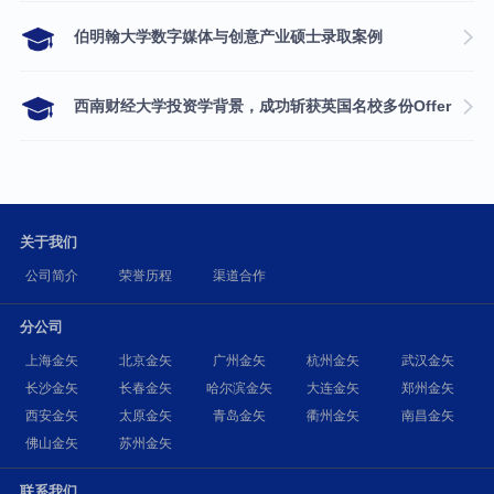
伯明翰大学数字媒体与创意产业硕士录取案例
西南财经大学投资学背景，成功斩获英国名校多份Offer
关于我们
公司简介
荣誉历程
渠道合作
分公司
上海金矢
北京金矢
广州金矢
杭州金矢
武汉金矢
长沙金矢
长春金矢
哈尔滨金矢
大连金矢
郑州金矢
西安金矢
太原金矢
青岛金矢
衢州金矢
南昌金矢
佛山金矢
苏州金矢
联系我们