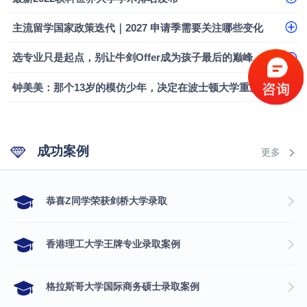
融会计硕士实录
​恭喜Z同学荣获剑桥大学录取
主流留学国家政策迭代｜2027 申请季需要关注哪些变化
选专业只是起点，别让牛剑Offer成为孩子最后的巅峰
钟美美：那个13岁的模仿少年，决定在波士顿大学重新定义自己
成功案例
更多
​恭喜Z同学荣获剑桥大学录取
香港理工大学王牌专业录取案例
格拉斯哥大学国际商务硕士录取案例