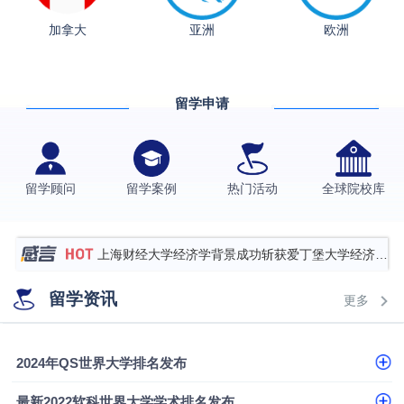
加拿大
亚洲
欧洲
从上海财大2+2到谢菲尔德：低均分逆袭QS百强金
融会计硕士实录
​恭喜Z同学荣获剑桥大学录取
留学申请
香港理工大学王牌专业录取案例
格拉斯哥大学国际商务硕士录取案例
伯明翰大学数字媒体与创意产业硕士录取案例
留学顾问
留学案例
热门活动
全球院校库
西南财经大学投资学背景，成功斩获英国名校多份
Offer
上海财经大学经济学背景成功斩获爱丁堡大学经济学
硕士录取
数学背景的他，靠“供应链”故事敲开哥大、宾大之门
留学资讯
更多
专科逆袭伦敦大学学院UCL录取案例解析
香港浸会大学伦理与公共事务硕士录取
2024年QS世界大学排名发布
从上海财大2+2到谢菲尔德：低均分逆袭QS百强金
最新2022软科世界大学学术排名发布