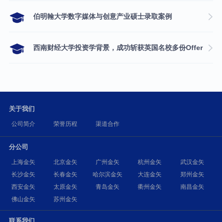
伯明翰大学数字媒体与创意产业硕士录取案例
西南财经大学投资学背景，成功斩获英国名校多份Offer
关于我们
公司简介
荣誉历程
渠道合作
分公司
上海金矢
北京金矢
广州金矢
杭州金矢
武汉金矢
长沙金矢
长春金矢
哈尔滨金矢
大连金矢
郑州金矢
西安金矢
太原金矢
青岛金矢
衢州金矢
南昌金矢
佛山金矢
苏州金矢
联系我们