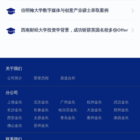
伯明翰大学数字媒体与创意产业硕士录取案例
西南财经大学投资学背景，成功斩获英国名校多份Offer
关于我们
公司简介
荣誉历程
渠道合作
分公司
上海金矢
北京金矢
广州金矢
杭州金矢
武汉金矢
长沙金矢
长春金矢
哈尔滨金矢
大连金矢
郑州金矢
西安金矢
太原金矢
青岛金矢
衢州金矢
南昌金矢
佛山金矢
苏州金矢
联系我们