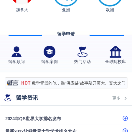
从上海财大2+2到谢菲尔德：低均分逆袭QS百强金
加拿大
亚洲
欧洲
融会计硕士实录
​恭喜Z同学荣获剑桥大学录取
香港理工大学王牌专业录取案例
留学申请
格拉斯哥大学国际商务硕士录取案例
伯明翰大学数字媒体与创意产业硕士录取案例
西南财经大学投资学背景，成功斩获英国名校多份
留学顾问
留学案例
热门活动
全球院校库
Offer
上海财经大学经济学背景成功斩获爱丁堡大学经济学
硕士录取
数学背景的他，靠“供应链”故事敲开哥大、宾大之门
专科逆袭伦敦大学学院UCL录取案例解析
留学资讯
更多
香港浸会大学伦理与公共事务硕士录取
从上海财大2+2到谢菲尔德：低均分逆袭QS百强金
2024年QS世界大学排名发布
融会计硕士实录
​恭喜Z同学荣获剑桥大学录取
最新2022软科世界大学学术排名发布