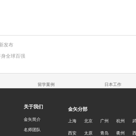
新发布
跻身全球百强
留学案例
日本工作
关于我们
金矢分部
金矢简介
上海
北京
广州
杭州
名师团队
西安
太原
青岛
衢州