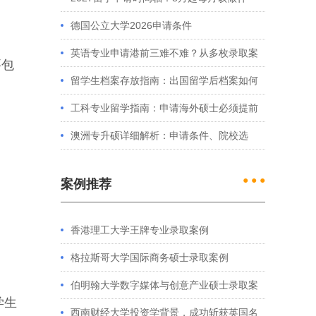
么？英、美、澳、港申请全攻略
德国公立大学2026申请条件
英语专业申请港前三难不难？从多枚录取案
要包
例看港大、港中文申请要求
留学生档案存放指南：出国留学后档案如何
处理？留学服务中心常见问题解答
工科专业留学指南：申请海外硕士必须提前
准备的4件事
澳洲专升硕详细解析：申请条件、院校选
择、学制费用全介绍
● ● ●
案例推荐
香港理工大学王牌专业录取案例
格拉斯哥大学国际商务硕士录取案例
伯明翰大学数字媒体与创意产业硕士录取案
学生
例
西南财经大学投资学背景，成功斩获英国名