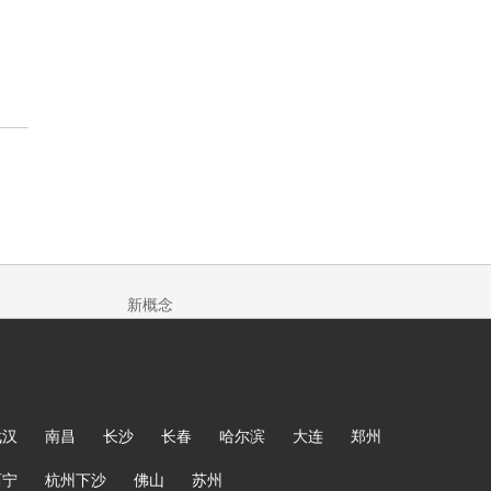
新概念
武汉
南昌
长沙
长春
哈尔滨
大连
郑州
西宁
杭州下沙
佛山
苏州