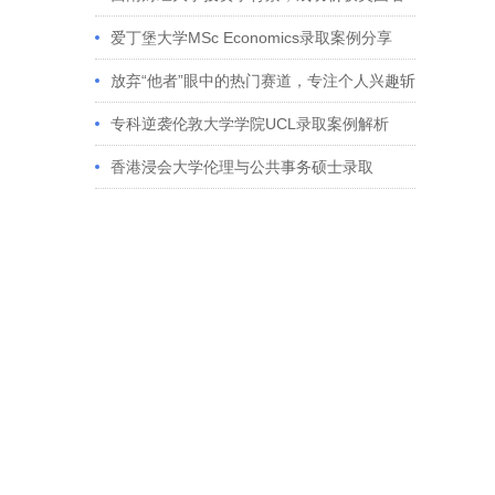
校多份Offer
爱丁堡大学MSc Economics录取案例分享
放弃“他者”眼中的热门赛道，专注个人兴趣斩
获藤校offer｜成功跨专业申请经验分享
专科逆袭伦敦大学学院UCL录取案例解析
香港浸会大学伦理与公共事务硕士录取