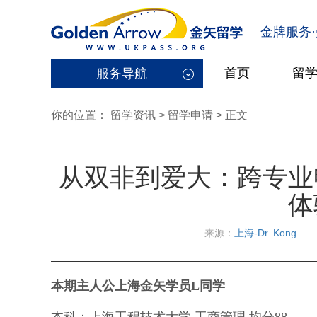
金牌服务
首页
留
服务导航
你的位置：
留学资讯
>
留学申请
> 正文
从双非到爱大：跨专业
体
来源：
上海-Dr. Kong
本期主人公上海金矢学员L同学