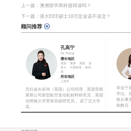
上一篇：澳洲留学商科值得读吗？
下一篇：港大EEE硕士18万定金该不该交？
顾问推荐
孔高宁
Dr. Kong
擅长地区
英国 澳洲 美国 加
拿大 中国香港 新加
坡
所在地区
上海市
毕业于
历任金矢咨询（英国）公司经理，英国劳斯
学位。
莱斯公司新型航空发动机材料研究员，英国
敦从事
伯明翰大学荣誉高级研究员， 诺丁汉大学
助数百
高…