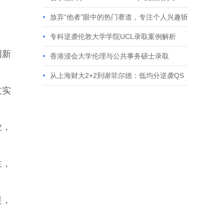
放弃“他者”眼中的热门赛道，专注个人兴趣斩
获藤校offer｜成功跨专业申请经验分享
专科逆袭伦敦大学学院UCL录取案例解析
创新
香港浸会大学伦理与公共事务硕士录取
从上海财大2+2到谢菲尔德：低均分逆袭QS
过实
百强金融会计硕士实录
业，
生，
提，