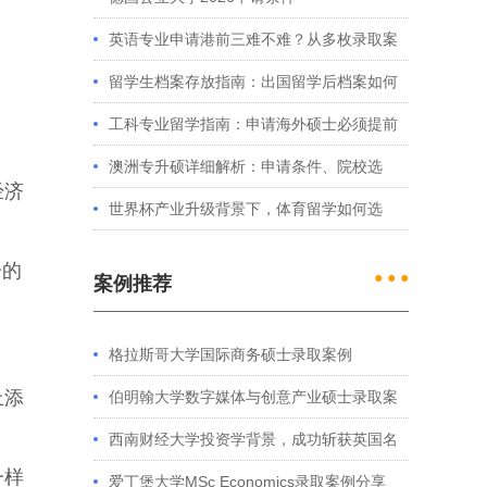
英语专业申请港前三难不难？从多枚录取案
例看港大、港中文申请要求
留学生档案存放指南：出国留学后档案如何
处理？留学服务中心常见问题解答
工科专业留学指南：申请海外硕士必须提前
准备的4件事
澳洲专升硕详细解析：申请条件、院校选
经济
择、学制费用全介绍
世界杯产业升级背景下，体育留学如何选
择？
分的
● ● ●
案例推荐
格拉斯哥大学国际商务硕士录取案例
上添
伯明翰大学数字媒体与创意产业硕士录取案
例
西南财经大学投资学背景，成功斩获英国名
一样
校多份Offer
爱丁堡大学MSc Economics录取案例分享