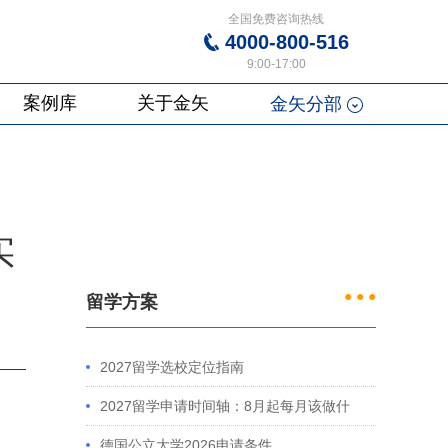
全国免费咨询热线
4000-800-516
9:00-17:00
案例库
关于金矢
金矢分部
实
● ● ●
留学方案
2027留学选校定位指南
2027留学申请时间轴：8月起每月该做什
么？英、美、澳、港申请全攻略
德国公立大学2026申请条件