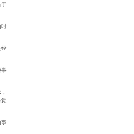
当于
的时
换经
能事
来，
会觉
的事