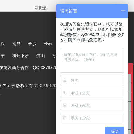
新概念
请您留言
欢迎访问金矢留学官网，您可以留
下称谓与联系方式，您也可以添加
客服微信：zy308422，我们会尽快
安排顾问老师与您联系~
武汉
南昌
长沙
长春
哈尔滨
大连
郑州
西宁
杭州下沙
佛山
苏州
链及商务合作：QQ:387937567
在线咨询
英国留学咨询
ved. 金矢留学 版权所有
京ICP备17005244号-1
澳洲留学咨询
号
美国留学咨询
亚洲留学咨询
欧洲留学咨询
高中留学咨询
提交