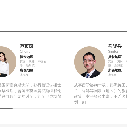
范茵茵
马晓兵
Cherry
Simba
擅长地区
擅长地区
英国 澳洲 中国香
英国 澳洲 
港 新加坡
港 新加坡
所在地区
所在地区
上海市
上海市
英国萨塞克斯大学，获得管理学硕士
从事留学咨询十载，熟悉英国
自毕业后，曾留于英国曼彻斯特和伦
兰、香港等国家（地区）的教
英联邦顾问两年时间，期间已成功帮
政策，案子经验丰富，不乏名
…
例，如…