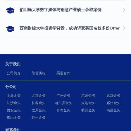
伯明翰大学数字媒体与创意产业硕士录取案例
西南财经大学投资学背景，成功斩获英国名校多份Offer
关于我们
公司简介
荣誉历程
渠道合作
分公司
上海金矢
北京金矢
广州金矢
杭州金矢
武汉金矢
长沙金矢
长春金矢
哈尔滨金矢
大连金矢
郑州金矢
西安金矢
太原金矢
青岛金矢
衢州金矢
南昌金矢
佛山金矢
苏州金矢
联系我们