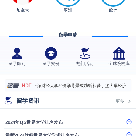
加拿大
亚洲
欧洲
从上海财大2+2到谢菲尔德：低均分逆袭QS百强金
融会计硕士实录
​恭喜Z同学荣获剑桥大学录取
留学申请
香港理工大学王牌专业录取案例
格拉斯哥大学国际商务硕士录取案例
伯明翰大学数字媒体与创意产业硕士录取案例
留学顾问
留学案例
热门活动
全球院校库
西南财经大学投资学背景，成功斩获英国名校多份
Offer
上海财经大学经济学背景成功斩获爱丁堡大学经济学
硕士录取
数学背景的他，靠“供应链”故事敲开哥大、宾大之门
留学资讯
更多
专科逆袭伦敦大学学院UCL录取案例解析
香港浸会大学伦理与公共事务硕士录取
2024年QS世界大学排名发布
从上海财大2+2到谢菲尔德：低均分逆袭QS百强金
最新2022软科世界大学学术排名发布