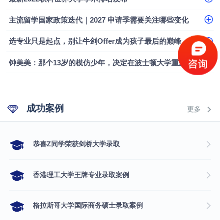
融会计硕士实录
​恭喜Z同学荣获剑桥大学录取
主流留学国家政策迭代｜2027 申请季需要关注哪些变化
选专业只是起点，别让牛剑Offer成为孩子最后的巅峰
钟美美：那个13岁的模仿少年，决定在波士顿大学重新定义自己
成功案例
更多
​恭喜Z同学荣获剑桥大学录取
香港理工大学王牌专业录取案例
格拉斯哥大学国际商务硕士录取案例