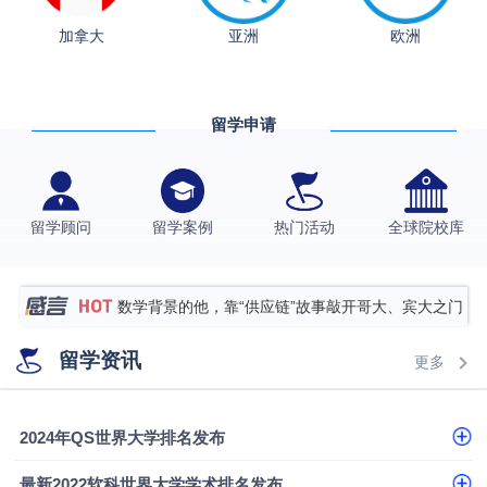
从上海财大2+2到谢菲尔德：低均分逆袭QS百强金
加拿大
亚洲
欧洲
融会计硕士实录
​恭喜Z同学荣获剑桥大学录取
香港理工大学王牌专业录取案例
留学申请
格拉斯哥大学国际商务硕士录取案例
伯明翰大学数字媒体与创意产业硕士录取案例
西南财经大学投资学背景，成功斩获英国名校多份
留学顾问
留学案例
热门活动
全球院校库
Offer
上海财经大学经济学背景成功斩获爱丁堡大学经济学
硕士录取
数学背景的他，靠“供应链”故事敲开哥大、宾大之门
专科逆袭伦敦大学学院UCL录取案例解析
留学资讯
更多
香港浸会大学伦理与公共事务硕士录取
从上海财大2+2到谢菲尔德：低均分逆袭QS百强金
2024年QS世界大学排名发布
融会计硕士实录
​恭喜Z同学荣获剑桥大学录取
最新2022软科世界大学学术排名发布