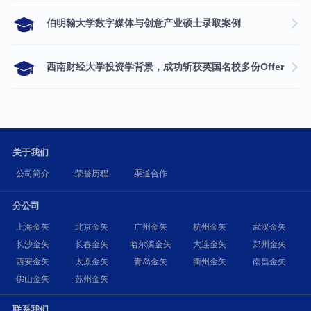
伯明翰大学数字媒体与创意产业硕士录取案例
西南财经大学投资学背景，成功斩获英国名校多份Offer
关于我们
公司简介
荣誉历程
渠道合作
分公司
上海金矢
北京金矢
广州金矢
杭州金矢
武汉金矢
长沙金矢
长春金矢
哈尔滨金矢
大连金矢
郑州金矢
西安金矢
太原金矢
青岛金矢
衢州金矢
南昌金矢
佛山金矢
苏州金矢
联系我们