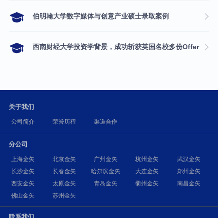
伯明翰大学数字媒体与创意产业硕士录取案例
西南财经大学投资学背景，成功斩获英国名校多份Offer
关于我们
公司简介
荣誉历程
渠道合作
分公司
上海金矢
北京金矢
广州金矢
杭州金矢
武汉金矢
长沙金矢
长春金矢
哈尔滨金矢
大连金矢
郑州金矢
西安金矢
太原金矢
青岛金矢
衢州金矢
南昌金矢
佛山金矢
苏州金矢
联系我们