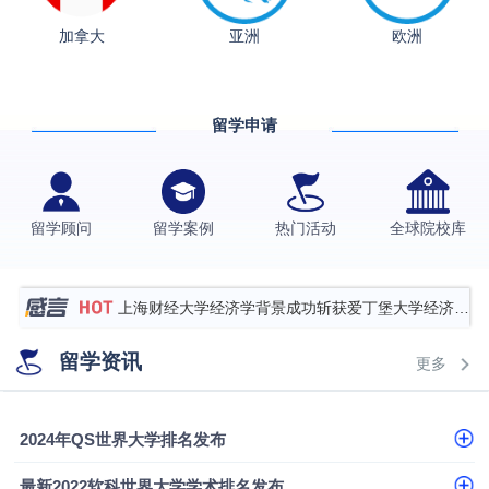
加拿大
亚洲
欧洲
从上海财大2+2到谢菲尔德：低均分逆袭QS百强金
融会计硕士实录
​恭喜Z同学荣获剑桥大学录取
留学申请
香港理工大学王牌专业录取案例
格拉斯哥大学国际商务硕士录取案例
伯明翰大学数字媒体与创意产业硕士录取案例
留学顾问
留学案例
热门活动
全球院校库
西南财经大学投资学背景，成功斩获英国名校多份
Offer
上海财经大学经济学背景成功斩获爱丁堡大学经济学
硕士录取
数学背景的他，靠“供应链”故事敲开哥大、宾大之门
留学资讯
更多
专科逆袭伦敦大学学院UCL录取案例解析
香港浸会大学伦理与公共事务硕士录取
2024年QS世界大学排名发布
从上海财大2+2到谢菲尔德：低均分逆袭QS百强金
最新2022软科世界大学学术排名发布