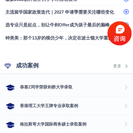
融会计硕士实录
​恭喜Z同学荣获剑桥大学录取
主流留学国家政策迭代｜2027 申请季需要关注哪些变化
选专业只是起点，别让牛剑Offer成为孩子最后的巅峰
钟美美：那个13岁的模仿少年，决定在波士顿大学重新定义自己
成功案例
更多
​恭喜Z同学荣获剑桥大学录取
香港理工大学王牌专业录取案例
格拉斯哥大学国际商务硕士录取案例