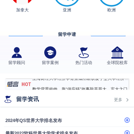
加拿大
亚洲
欧洲
从上海财大2+2到谢菲尔德：低均分逆袭QS百强金
融会计硕士实录
​恭喜Z同学荣获剑桥大学录取
香港理工大学王牌专业录取案例
留学申请
格拉斯哥大学国际商务硕士录取案例
伯明翰大学数字媒体与创意产业硕士录取案例
留学顾问
留学案例
热门活动
全球院校库
西南财经大学投资学背景，成功斩获英国名校多份
Offer
上海财经大学经济学背景成功斩获爱丁堡大学经济学
硕士录取
数学背景的他，靠“供应链”故事敲开哥大、宾大之门
留学资讯
专科逆袭伦敦大学学院UCL录取案例解析
更多
香港浸会大学伦理与公共事务硕士录取
从上海财大2+2到谢菲尔德：低均分逆袭QS百强金
2024年QS世界大学排名发布
融会计硕士实录
​恭喜Z同学荣获剑桥大学录取
最新2022软科世界大学学术排名发布