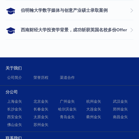
伯明翰大学数字媒体与创意产业硕士录取案例
西南财经大学投资学背景，成功斩获英国名校多份Offer
关于我们
公司简介
荣誉历程
渠道合作
分公司
上海金矢
北京金矢
广州金矢
杭州金矢
武汉金矢
长沙金矢
长春金矢
哈尔滨金矢
大连金矢
郑州金矢
西安金矢
太原金矢
青岛金矢
衢州金矢
南昌金矢
佛山金矢
苏州金矢
联系我们