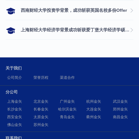
西南财经大学投资学背景，成功斩获英国名校多份Offer
上海财经大学经济学背景成功斩获爱丁堡大学经济学硕士录取
关于我们
公司简介
荣誉历程
渠道合作
分公司
上海金矢
北京金矢
广州金矢
杭州金矢
武汉金矢
长沙金矢
长春金矢
哈尔滨金矢
大连金矢
郑州金矢
西安金矢
太原金矢
青岛金矢
衢州金矢
南昌金矢
佛山金矢
苏州金矢
联系我们