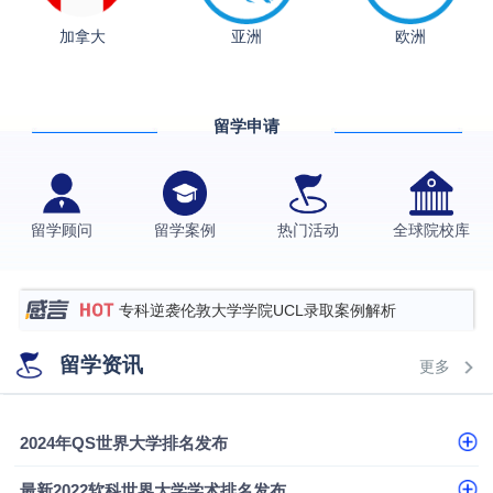
从上海财大2+2到谢菲尔德：低均分逆袭QS百强金
加拿大
亚洲
欧洲
融会计硕士实录
​恭喜Z同学荣获剑桥大学录取
格拉斯哥大学国际商务硕士录取案例
留学申请
伯明翰大学数字媒体与创意产业硕士录取案例
西南财经大学投资学背景，成功斩获英国名校多份
Offer
上海财经大学经济学背景成功斩获爱丁堡大学经济学
留学顾问
留学案例
热门活动
全球院校库
硕士录取
数学背景的他，靠“供应链”故事敲开哥大、宾大之门
专科逆袭伦敦大学学院UCL录取案例解析
香港浸会大学伦理与公共事务硕士录取
留学资讯
更多
从上海财大2+2到谢菲尔德：低均分逆袭QS百强金
融会计硕士实录
从上海财大2+2到谢菲尔德：低均分逆袭QS百强金
2024年QS世界大学排名发布
融会计硕士实录
​恭喜Z同学荣获剑桥大学录取
最新2022软科世界大学学术排名发布