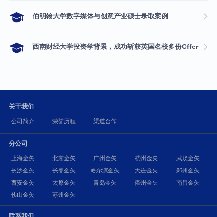
伯明翰大学数字媒体与创意产业硕士录取案例
西南财经大学投资学背景，成功斩获英国名校多份Offer
关于我们
公司简介
荣誉历程
渠道合作
分公司
上海金矢
北京金矢
广州金矢
杭州金矢
武汉金矢
长沙金矢
长春金矢
哈尔滨金矢
大连金矢
郑州金矢
西安金矢
太原金矢
青岛金矢
衢州金矢
南昌金矢
佛山金矢
苏州金矢
联系我们