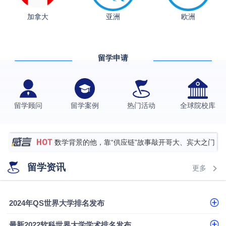
从上海财大2+2到谢菲尔德：低均分逆袭QS百强金
加拿大
亚洲
欧洲
融会计硕士实录
​恭喜Z同学荣获剑桥大学录取
香港理工大学王牌专业录取案例
留学申请
格拉斯哥大学国际商务硕士录取案例
伯明翰大学数字媒体与创意产业硕士录取案例
西南财经大学投资学背景，成功斩获英国名校多份
留学顾问
留学案例
热门活动
全球院校库
Offer
上海财经大学经济学背景成功斩获爱丁堡大学经济学
硕士录取
数学背景的他，靠“供应链”故事敲开哥大、宾大之门
专科逆袭伦敦大学学院UCL录取案例解析
留学资讯
更多
香港浸会大学伦理与公共事务硕士录取
从上海财大2+2到谢菲尔德：低均分逆袭QS百强金
2024年QS世界大学排名发布
融会计硕士实录
​恭喜Z同学荣获剑桥大学录取
最新2022软科世界大学学术排名发布