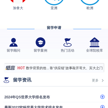
从上海财大2+2到谢菲尔德：低均分逆袭QS百强金
加拿大
亚洲
欧洲
融会计硕士实录
​恭喜Z同学荣获剑桥大学录取
香港理工大学王牌专业录取案例
留学申请
格拉斯哥大学国际商务硕士录取案例
伯明翰大学数字媒体与创意产业硕士录取案例
西南财经大学投资学背景，成功斩获英国名校多份
留学顾问
留学案例
热门活动
全球院校库
Offer
上海财经大学经济学背景成功斩获爱丁堡大学经济学
硕士录取
数学背景的他，靠“供应链”故事敲开哥大、宾大之门
专科逆袭伦敦大学学院UCL录取案例解析
留学资讯
更多
香港浸会大学伦理与公共事务硕士录取
从上海财大2+2到谢菲尔德：低均分逆袭QS百强金
2024年QS世界大学排名发布
融会计硕士实录
​恭喜Z同学荣获剑桥大学录取
最新2022软科世界大学学术排名发布