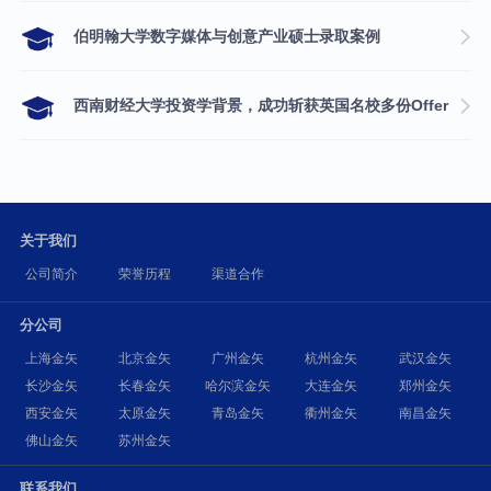
伯明翰大学数字媒体与创意产业硕士录取案例
西南财经大学投资学背景，成功斩获英国名校多份Offer
关于我们
公司简介
荣誉历程
渠道合作
分公司
上海金矢
北京金矢
广州金矢
杭州金矢
武汉金矢
长沙金矢
长春金矢
哈尔滨金矢
大连金矢
郑州金矢
西安金矢
太原金矢
青岛金矢
衢州金矢
南昌金矢
佛山金矢
苏州金矢
联系我们