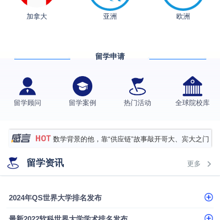
从上海财大2+2到谢菲尔德：低均分逆袭QS百强金
加拿大
亚洲
欧洲
融会计硕士实录
​恭喜Z同学荣获剑桥大学录取
香港理工大学王牌专业录取案例
留学申请
格拉斯哥大学国际商务硕士录取案例
伯明翰大学数字媒体与创意产业硕士录取案例
留学顾问
留学案例
热门活动
全球院校库
西南财经大学投资学背景，成功斩获英国名校多份
Offer
上海财经大学经济学背景成功斩获爱丁堡大学经济学
硕士录取
数学背景的他，靠“供应链”故事敲开哥大、宾大之门
专科逆袭伦敦大学学院UCL录取案例解析
留学资讯
更多
香港浸会大学伦理与公共事务硕士录取
从上海财大2+2到谢菲尔德：低均分逆袭QS百强金
2024年QS世界大学排名发布
融会计硕士实录
​恭喜Z同学荣获剑桥大学录取
最新2022软科世界大学学术排名发布