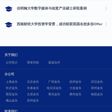
伯明翰大学数字媒体与创意产业硕士录取案例
西南财经大学投资学背景，成功斩获英国名校多份Offer
关于我们
公司简介
荣誉历程
渠道合作
分公司
上海金矢
北京金矢
广州金矢
杭州金矢
武汉金矢
长沙金矢
长春金矢
哈尔滨金矢
大连金矢
郑州金矢
西安金矢
太原金矢
青岛金矢
衢州金矢
南昌金矢
佛山金矢
苏州金矢
联系我们