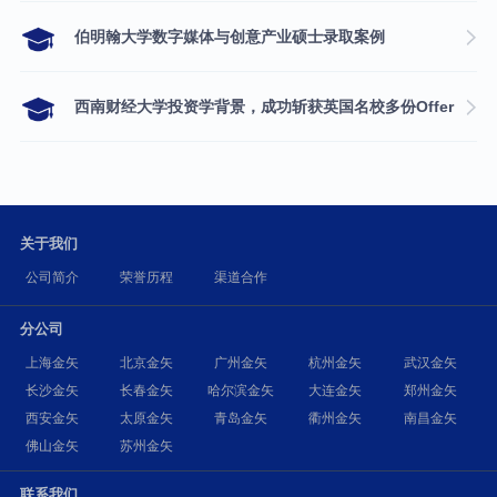
伯明翰大学数字媒体与创意产业硕士录取案例
西南财经大学投资学背景，成功斩获英国名校多份Offer
关于我们
公司简介
荣誉历程
渠道合作
分公司
上海金矢
北京金矢
广州金矢
杭州金矢
武汉金矢
长沙金矢
长春金矢
哈尔滨金矢
大连金矢
郑州金矢
西安金矢
太原金矢
青岛金矢
衢州金矢
南昌金矢
佛山金矢
苏州金矢
联系我们