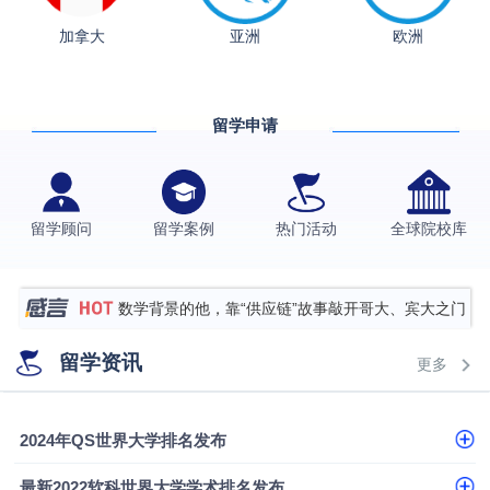
从上海财大2+2到谢菲尔德：低均分逆袭QS百强金
加拿大
亚洲
欧洲
融会计硕士实录
​恭喜Z同学荣获剑桥大学录取
香港理工大学王牌专业录取案例
留学申请
格拉斯哥大学国际商务硕士录取案例
伯明翰大学数字媒体与创意产业硕士录取案例
西南财经大学投资学背景，成功斩获英国名校多份
留学顾问
留学案例
热门活动
全球院校库
Offer
上海财经大学经济学背景成功斩获爱丁堡大学经济学
硕士录取
数学背景的他，靠“供应链”故事敲开哥大、宾大之门
专科逆袭伦敦大学学院UCL录取案例解析
留学资讯
更多
香港浸会大学伦理与公共事务硕士录取
从上海财大2+2到谢菲尔德：低均分逆袭QS百强金
2024年QS世界大学排名发布
融会计硕士实录
​恭喜Z同学荣获剑桥大学录取
最新2022软科世界大学学术排名发布