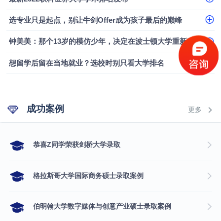
融会计硕士实录
​恭喜Z同学荣获剑桥大学录取
选专业只是起点，别让牛剑Offer成为孩子最后的巅峰
钟美美：那个13岁的模仿少年，决定在波士顿大学重新定义自己
想留学后留在当地就业？选校时别只看大学排名
成功案例
更多
​恭喜Z同学荣获剑桥大学录取
格拉斯哥大学国际商务硕士录取案例
伯明翰大学数字媒体与创意产业硕士录取案例