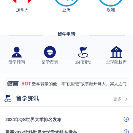
加拿大
亚洲
欧洲
从上海财大2+2到谢菲尔德：低均分逆袭QS百强金
融会计硕士实录
​恭喜Z同学荣获剑桥大学录取
留学申请
格拉斯哥大学国际商务硕士录取案例
伯明翰大学数字媒体与创意产业硕士录取案例
西南财经大学投资学背景，成功斩获英国名校多份
留学顾问
留学案例
热门活动
全球院校库
Offer
上海财经大学经济学背景成功斩获爱丁堡大学经济学
硕士录取
数学背景的他，靠“供应链”故事敲开哥大、宾大之门
专科逆袭伦敦大学学院UCL录取案例解析
留学资讯
更多
香港浸会大学伦理与公共事务硕士录取
从上海财大2+2到谢菲尔德：低均分逆袭QS百强金
2024年QS世界大学排名发布
融会计硕士实录
从上海财大2+2到谢菲尔德：低均分逆袭QS百强金
最新2022软科世界大学学术排名发布