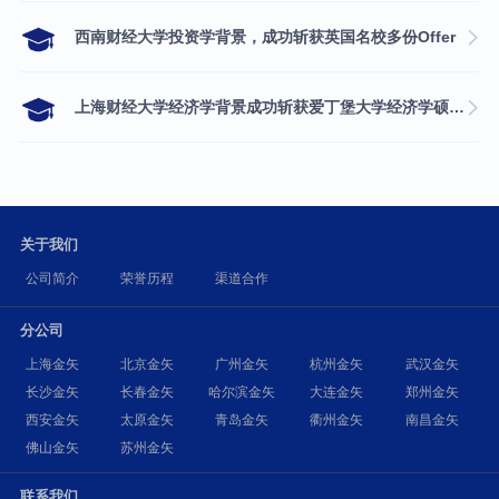
西南财经大学投资学背景，成功斩获英国名校多份Offer
上海财经大学经济学背景成功斩获爱丁堡大学经济学硕士录取
关于我们
公司简介
荣誉历程
渠道合作
分公司
上海金矢
北京金矢
广州金矢
杭州金矢
武汉金矢
长沙金矢
长春金矢
哈尔滨金矢
大连金矢
郑州金矢
西安金矢
太原金矢
青岛金矢
衢州金矢
南昌金矢
佛山金矢
苏州金矢
联系我们