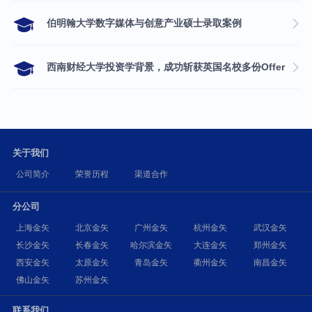
伯明翰大学数字媒体与创意产业硕士录取案例
西南财经大学投资学背景，成功斩获英国名校多份Offer
关于我们
公司简介
荣誉历程
渠道合作
分公司
上海金矢
北京金矢
广州金矢
杭州金矢
武汉金矢
长沙金矢
长春金矢
哈尔滨金矢
大连金矢
郑州金矢
西安金矢
太原金矢
青岛金矢
衢州金矢
南昌金矢
佛山金矢
苏州金矢
联系我们