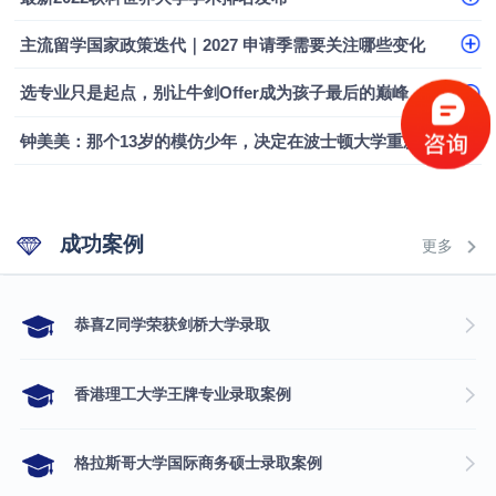
融会计硕士实录
​恭喜Z同学荣获剑桥大学录取
主流留学国家政策迭代｜2027 申请季需要关注哪些变化
选专业只是起点，别让牛剑Offer成为孩子最后的巅峰
钟美美：那个13岁的模仿少年，决定在波士顿大学重新定义自己
成功案例
更多
​恭喜Z同学荣获剑桥大学录取
香港理工大学王牌专业录取案例
格拉斯哥大学国际商务硕士录取案例