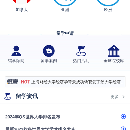
加拿大
亚洲
欧洲
从上海财大2+2到谢菲尔德：低均分逆袭QS百强金
融会计硕士实录
​恭喜Z同学荣获剑桥大学录取
留学申请
香港理工大学王牌专业录取案例
格拉斯哥大学国际商务硕士录取案例
伯明翰大学数字媒体与创意产业硕士录取案例
留学顾问
留学案例
热门活动
全球院校库
西南财经大学投资学背景，成功斩获英国名校多份
Offer
上海财经大学经济学背景成功斩获爱丁堡大学经济学
硕士录取
数学背景的他，靠“供应链”故事敲开哥大、宾大之门
留学资讯
更多
专科逆袭伦敦大学学院UCL录取案例解析
香港浸会大学伦理与公共事务硕士录取
2024年QS世界大学排名发布
从上海财大2+2到谢菲尔德：低均分逆袭QS百强金
最新2022软科世界大学学术排名发布