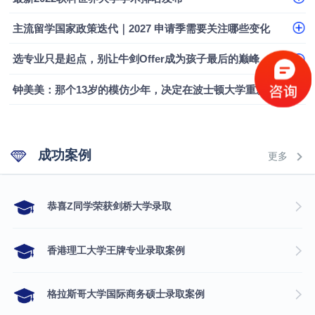
融会计硕士实录
​恭喜Z同学荣获剑桥大学录取
主流留学国家政策迭代｜2027 申请季需要关注哪些变化
选专业只是起点，别让牛剑Offer成为孩子最后的巅峰
钟美美：那个13岁的模仿少年，决定在波士顿大学重新定义自己
成功案例
更多
​恭喜Z同学荣获剑桥大学录取
香港理工大学王牌专业录取案例
格拉斯哥大学国际商务硕士录取案例