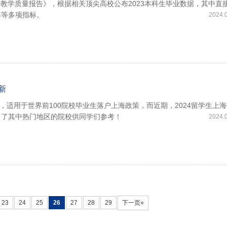
本科教学质量报告》，根据相关顶尖高校公布2023本科生毕业数据，其中直
率等多项指标。
2024.
新
，适用于世界前100院校毕业生落户上海政策，而近期，2024留学生上
了了其中热门地区的院校供同学们参考！
2024.
23
24
25
26
27
28
29
下一页»