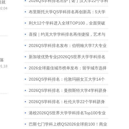
100
2026QS学科排名出炉 | 诺丁汉大学22个学科
接就
02.04
跻身全球百强
布里斯托大学QS学科排名再创新高：5大学
科跻身全球前20，19个学科位列全英前10！
利大12个学科进入全球TOP100，全面突破
与顶尖实力并进
喜报｜约克大学学科排名再传捷报，艺术与
人文学科跻身全球前50!
2026QS学科排名发布：伯明翰大学7大专业
跻身全球Top50，体育学科稳居世界前10！
新加坡优势专业|2026QS世界大学学科排名
海落
01.18
Top100专业汇总
2026全球最佳城市榜单发布：留学城市选择
全解析
2026QS学科排名：伦敦玛丽女王大学14个
学科进入全球前100
2026QS学科排名：曼彻斯特大学4学科跻身
全球前10
2026QS学科排名：杜伦大学22个学科跻身
全球前100
港校2026QS世界大学学科排名Top100专业
汇总
巴斯七门学科上榜QS2026全球前100！商业