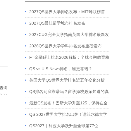
2027QS世界大学排名发布：MIT蝉联榜首，
中国高校表现亮眼
2027QS最佳留学城市排名发布
2027CUG完全大学指南英国大学排名最新发
布
2026QS世界大学学科排名发布重磅发布
FT金融硕士排名2026解析：全球金融教育格
局与院校表现
QS vs U.S.News排名，谁更靠谱？
英国大学QS世界大学排名近五年变化分析
查询
QS排名到底靠谱吗？留学择校必须知道的真
02.22
相
最新QS发布！巴斯大学升至125，保持在全
球前10%大学行列
QS 2027世界大学排名出炉！谢菲尔德大学
继续稳居全球百强
QS2027｜利兹大学跃升至全球第77位