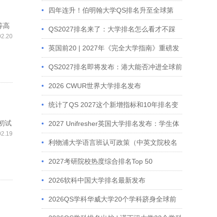
四年连升！伯明翰大学QS排名升至全球第
等高
68，创十年来最佳成绩
QS2027排名来了：大学排名怎么看才不踩
02.20
坑？
英国前20 | 2027年《完全大学指南》重磅发
布！
QS2027排名即将发布：港大能否冲进全球前
10？
2026 CWUR世界大学排名发布
统计了QS 2027这个新增指标和10年排名变
初试
化，这几所大学排名可能会下滑
2027 Unifresher英国大学排名发布：学生体
02.19
验正在重塑留学择校逻辑
利物浦大学语言班认可政策（中英文院校名
单）
2027考研院校热度综合排名Top 50
2026软科中国大学排名最新发布
2026QS学科华威大学20个学科跻身全球前