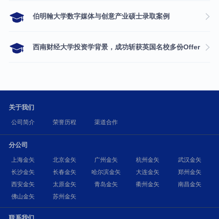
伯明翰大学数字媒体与创意产业硕士录取案例
西南财经大学投资学背景，成功斩获英国名校多份Offer
关于我们
公司简介
荣誉历程
渠道合作
分公司
上海金矢
北京金矢
广州金矢
杭州金矢
武汉金矢
长沙金矢
长春金矢
哈尔滨金矢
大连金矢
郑州金矢
西安金矢
太原金矢
青岛金矢
衢州金矢
南昌金矢
佛山金矢
苏州金矢
联系我们