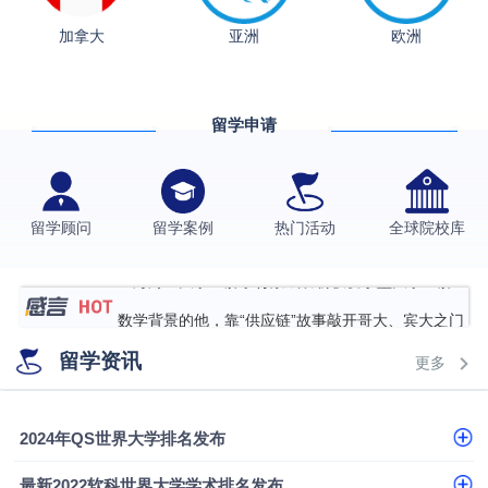
加拿大
亚洲
欧洲
从上海财大2+2到谢菲尔德：低均分逆袭QS百强金
融会计硕士实录
​恭喜Z同学荣获剑桥大学录取
香港理工大学王牌专业录取案例
留学申请
格拉斯哥大学国际商务硕士录取案例
伯明翰大学数字媒体与创意产业硕士录取案例
留学顾问
留学案例
热门活动
全球院校库
西南财经大学投资学背景，成功斩获英国名校多份
Offer
上海财经大学经济学背景成功斩获爱丁堡大学经济学
硕士录取
数学背景的他，靠“供应链”故事敲开哥大、宾大之门
专科逆袭伦敦大学学院UCL录取案例解析
留学资讯
更多
香港浸会大学伦理与公共事务硕士录取
从上海财大2+2到谢菲尔德：低均分逆袭QS百强金
2024年QS世界大学排名发布
融会计硕士实录
​恭喜Z同学荣获剑桥大学录取
最新2022软科世界大学学术排名发布