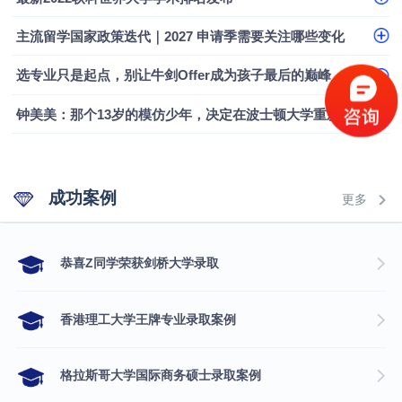
融会计硕士实录
​恭喜Z同学荣获剑桥大学录取
主流留学国家政策迭代｜2027 申请季需要关注哪些变化
选专业只是起点，别让牛剑Offer成为孩子最后的巅峰
钟美美：那个13岁的模仿少年，决定在波士顿大学重新定义自己
成功案例
更多
​恭喜Z同学荣获剑桥大学录取
香港理工大学王牌专业录取案例
格拉斯哥大学国际商务硕士录取案例