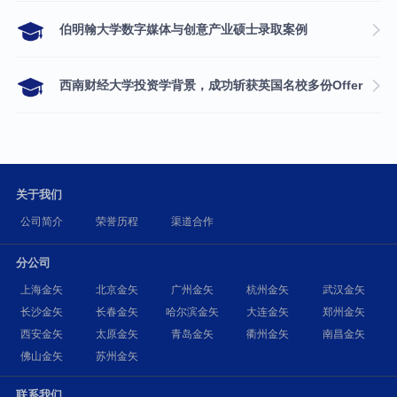
伯明翰大学数字媒体与创意产业硕士录取案例
西南财经大学投资学背景，成功斩获英国名校多份Offer
关于我们
公司简介
荣誉历程
渠道合作
分公司
上海金矢
北京金矢
广州金矢
杭州金矢
武汉金矢
长沙金矢
长春金矢
哈尔滨金矢
大连金矢
郑州金矢
西安金矢
太原金矢
青岛金矢
衢州金矢
南昌金矢
佛山金矢
苏州金矢
联系我们