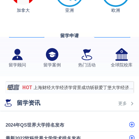
加拿大
亚洲
欧洲
从上海财大2+2到谢菲尔德：低均分逆袭QS百强金
融会计硕士实录
​恭喜Z同学荣获剑桥大学录取
留学申请
香港理工大学王牌专业录取案例
格拉斯哥大学国际商务硕士录取案例
伯明翰大学数字媒体与创意产业硕士录取案例
留学顾问
留学案例
热门活动
全球院校库
西南财经大学投资学背景，成功斩获英国名校多份
Offer
上海财经大学经济学背景成功斩获爱丁堡大学经济学
硕士录取
数学背景的他，靠“供应链”故事敲开哥大、宾大之门
留学资讯
更多
专科逆袭伦敦大学学院UCL录取案例解析
香港浸会大学伦理与公共事务硕士录取
2024年QS世界大学排名发布
从上海财大2+2到谢菲尔德：低均分逆袭QS百强金
最新2022软科世界大学学术排名发布