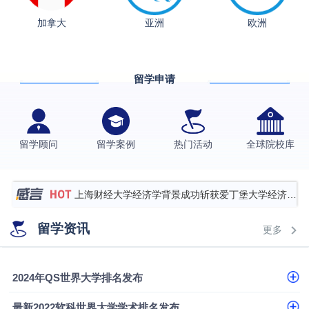
加拿大
亚洲
欧洲
从上海财大2+2到谢菲尔德：低均分逆袭QS百强金
融会计硕士实录
​恭喜Z同学荣获剑桥大学录取
留学申请
香港理工大学王牌专业录取案例
格拉斯哥大学国际商务硕士录取案例
伯明翰大学数字媒体与创意产业硕士录取案例
留学顾问
留学案例
热门活动
全球院校库
西南财经大学投资学背景，成功斩获英国名校多份
Offer
上海财经大学经济学背景成功斩获爱丁堡大学经济学
硕士录取
数学背景的他，靠“供应链”故事敲开哥大、宾大之门
留学资讯
更多
专科逆袭伦敦大学学院UCL录取案例解析
香港浸会大学伦理与公共事务硕士录取
2024年QS世界大学排名发布
从上海财大2+2到谢菲尔德：低均分逆袭QS百强金
最新2022软科世界大学学术排名发布