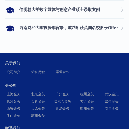
伯明翰大学数字媒体与创意产业硕士录取案例
西南财经大学投资学背景，成功斩获英国名校多份Offer
关于我们
公司简介
荣誉历程
渠道合作
分公司
上海金矢
北京金矢
广州金矢
杭州金矢
武汉金矢
长沙金矢
长春金矢
哈尔滨金矢
大连金矢
郑州金矢
西安金矢
太原金矢
青岛金矢
衢州金矢
南昌金矢
佛山金矢
苏州金矢
联系我们