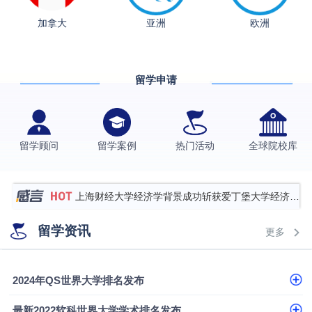
加拿大
亚洲
欧洲
从上海财大2+2到谢菲尔德：低均分逆袭QS百强金
融会计硕士实录
​恭喜Z同学荣获剑桥大学录取
留学申请
香港理工大学王牌专业录取案例
格拉斯哥大学国际商务硕士录取案例
伯明翰大学数字媒体与创意产业硕士录取案例
留学顾问
留学案例
热门活动
全球院校库
西南财经大学投资学背景，成功斩获英国名校多份
Offer
上海财经大学经济学背景成功斩获爱丁堡大学经济学
硕士录取
数学背景的他，靠“供应链”故事敲开哥大、宾大之门
留学资讯
更多
专科逆袭伦敦大学学院UCL录取案例解析
香港浸会大学伦理与公共事务硕士录取
2024年QS世界大学排名发布
从上海财大2+2到谢菲尔德：低均分逆袭QS百强金
最新2022软科世界大学学术排名发布