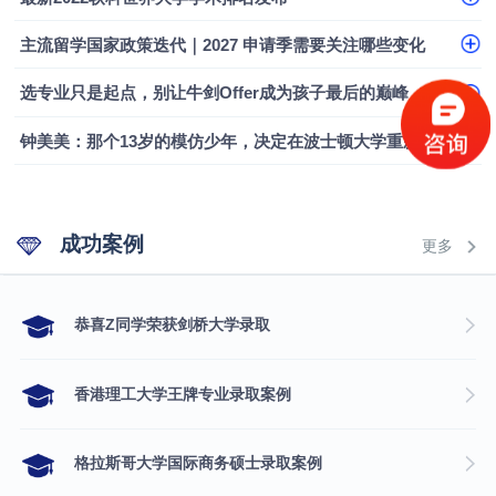
融会计硕士实录
​恭喜Z同学荣获剑桥大学录取
主流留学国家政策迭代｜2027 申请季需要关注哪些变化
选专业只是起点，别让牛剑Offer成为孩子最后的巅峰
钟美美：那个13岁的模仿少年，决定在波士顿大学重新定义自己
成功案例
更多
​恭喜Z同学荣获剑桥大学录取
香港理工大学王牌专业录取案例
格拉斯哥大学国际商务硕士录取案例