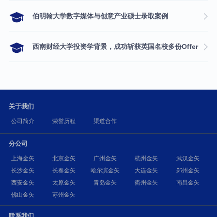
伯明翰大学数字媒体与创意产业硕士录取案例
西南财经大学投资学背景，成功斩获英国名校多份Offer
关于我们
公司简介
荣誉历程
渠道合作
分公司
上海金矢
北京金矢
广州金矢
杭州金矢
武汉金矢
长沙金矢
长春金矢
哈尔滨金矢
大连金矢
郑州金矢
西安金矢
太原金矢
青岛金矢
衢州金矢
南昌金矢
佛山金矢
苏州金矢
联系我们