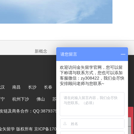
新概念
请您留言
欢迎访问金矢留学官网，您可以留
下称谓与联系方式，您也可以添加
客服微信：zy308422，我们会尽快
安排顾问老师与您联系~
武汉
南昌
长沙
长春
哈尔滨
大连
郑州
西宁
杭州下沙
佛山
苏州
链及商务合作：QQ:387937567
在线咨询
英国留学咨询
ved. 金矢留学 版权所有
京ICP备17005244号-1
澳洲留学咨询