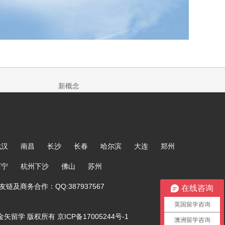
新概念
武汉
南昌
长沙
长春
哈尔滨
大连
郑州
西宁
杭州下沙
佛山
苏州
链及商务合作：QQ:387937567
在线咨询
英国留学咨询
ved. 金矢留学 版权所有
京ICP备17005244号-1
澳洲留学咨询