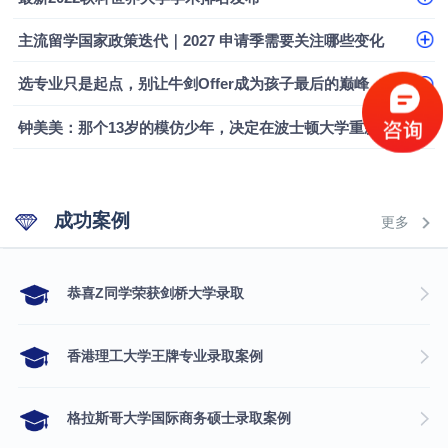
融会计硕士实录
​恭喜Z同学荣获剑桥大学录取
主流留学国家政策迭代｜2027 申请季需要关注哪些变化
选专业只是起点，别让牛剑Offer成为孩子最后的巅峰
钟美美：那个13岁的模仿少年，决定在波士顿大学重新定义自己
成功案例
更多
​恭喜Z同学荣获剑桥大学录取
香港理工大学王牌专业录取案例
格拉斯哥大学国际商务硕士录取案例