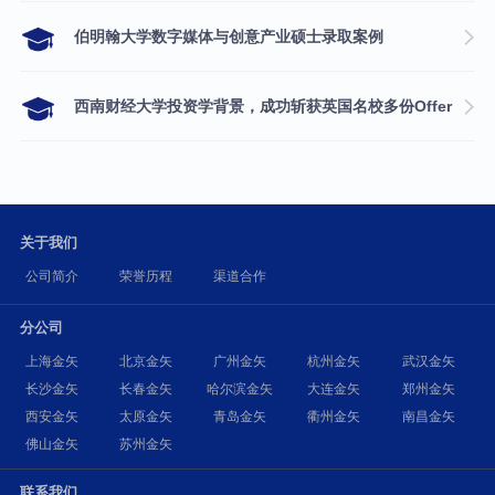
伯明翰大学数字媒体与创意产业硕士录取案例
西南财经大学投资学背景，成功斩获英国名校多份Offer
关于我们
公司简介
荣誉历程
渠道合作
分公司
上海金矢
北京金矢
广州金矢
杭州金矢
武汉金矢
长沙金矢
长春金矢
哈尔滨金矢
大连金矢
郑州金矢
西安金矢
太原金矢
青岛金矢
衢州金矢
南昌金矢
佛山金矢
苏州金矢
联系我们