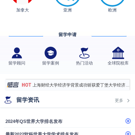
加拿大
亚洲
欧洲
从上海财大2+2到谢菲尔德：低均分逆袭QS百强金
融会计硕士实录
​恭喜Z同学荣获剑桥大学录取
留学申请
香港理工大学王牌专业录取案例
格拉斯哥大学国际商务硕士录取案例
伯明翰大学数字媒体与创意产业硕士录取案例
留学顾问
留学案例
热门活动
全球院校库
西南财经大学投资学背景，成功斩获英国名校多份
Offer
上海财经大学经济学背景成功斩获爱丁堡大学经济学
硕士录取
数学背景的他，靠“供应链”故事敲开哥大、宾大之门
留学资讯
更多
专科逆袭伦敦大学学院UCL录取案例解析
香港浸会大学伦理与公共事务硕士录取
2024年QS世界大学排名发布
从上海财大2+2到谢菲尔德：低均分逆袭QS百强金
最新2022软科世界大学学术排名发布