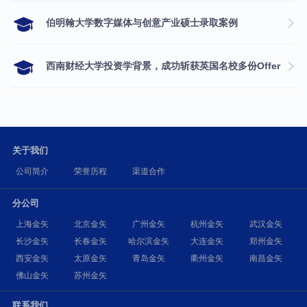
伯明翰大学数字媒体与创意产业硕士录取案例
西南财经大学投资学背景，成功斩获英国名校多份Offer
关于我们
公司简介
荣誉历程
渠道合作
分公司
上海金矢
北京金矢
广州金矢
杭州金矢
武汉金矢
长沙金矢
长春金矢
哈尔滨金矢
大连金矢
郑州金矢
西安金矢
太原金矢
青岛金矢
衢州金矢
南昌金矢
佛山金矢
苏州金矢
联系我们