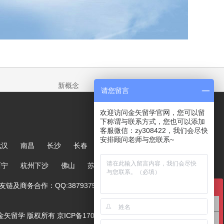
新概念
请您留言
欢迎访问金矢留学官网，您可以留
下称谓与联系方式，您也可以添加
客服微信：zy308422，我们会尽快
安排顾问老师与您联系~
武汉
南昌
长沙
长春
哈尔滨
大连
郑州
西宁
杭州下沙
佛山
苏州
链及商务合作：QQ:387937567
在线咨询
英国留学咨询
ved. 金矢留学 版权所有
京ICP备17005244号-1
澳洲留学咨询