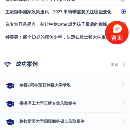
融会计硕士实录
​恭喜Z同学荣获剑桥大学录取
主流留学国家政策迭代｜2027 申请季需要关注哪些变化
选专业只是起点，别让牛剑Offer成为孩子最后的巅峰
钟美美：那个13岁的模仿少年，决定在波士顿大学重新定义自己
成功案例
更多
​恭喜Z同学荣获剑桥大学录取
香港理工大学王牌专业录取案例
格拉斯哥大学国际商务硕士录取案例