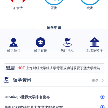
加拿大
亚洲
欧洲
从上海财大2+2到谢菲尔德：低均分逆袭QS百强金
融会计硕士实录
​恭喜Z同学荣获剑桥大学录取
留学申请
香港理工大学王牌专业录取案例
格拉斯哥大学国际商务硕士录取案例
伯明翰大学数字媒体与创意产业硕士录取案例
留学顾问
留学案例
热门活动
全球院校库
西南财经大学投资学背景，成功斩获英国名校多份
Offer
上海财经大学经济学背景成功斩获爱丁堡大学经济学
硕士录取
数学背景的他，靠“供应链”故事敲开哥大、宾大之门
留学资讯
更多
专科逆袭伦敦大学学院UCL录取案例解析
香港浸会大学伦理与公共事务硕士录取
2024年QS世界大学排名发布
从上海财大2+2到谢菲尔德：低均分逆袭QS百强金
最新2022软科世界大学学术排名发布