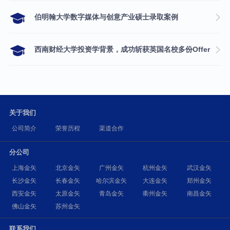
伯明翰大学数字媒体与创意产业硕士录取案例
西南财经大学投资学背景，成功斩获英国名校多份Offer
关于我们
公司简介
荣誉历程
渠道合作
分公司
上海金矢
北京金矢
广州金矢
杭州金矢
武汉金矢
长沙金矢
长春金矢
哈尔滨金矢
大连金矢
郑州金矢
西安金矢
太原金矢
青岛金矢
衢州金矢
南昌金矢
佛山金矢
苏州金矢
联系我们