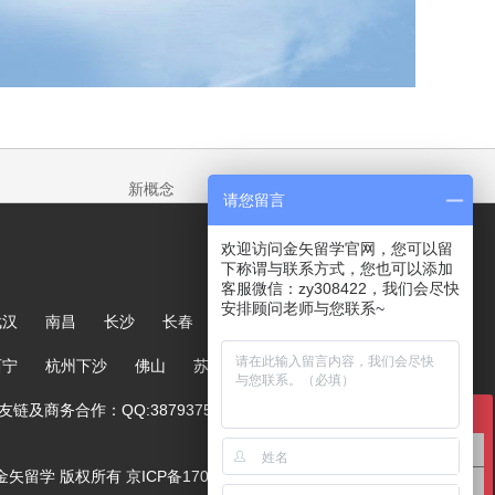
新概念
请您留言
欢迎访问金矢留学官网，您可以留
下称谓与联系方式，您也可以添加
客服微信：zy308422，我们会尽快
安排顾问老师与您联系~
武汉
南昌
长沙
长春
哈尔滨
大连
郑州
西宁
杭州下沙
佛山
苏州
链及商务合作：QQ:387937567
在线咨询
英国留学咨询
ved. 金矢留学 版权所有
京ICP备17005244号-1
澳洲留学咨询