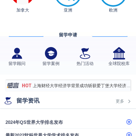
加拿大
亚洲
欧洲
从上海财大2+2到谢菲尔德：低均分逆袭QS百强金
融会计硕士实录
​恭喜Z同学荣获剑桥大学录取
留学申请
香港理工大学王牌专业录取案例
格拉斯哥大学国际商务硕士录取案例
伯明翰大学数字媒体与创意产业硕士录取案例
留学顾问
留学案例
热门活动
全球院校库
西南财经大学投资学背景，成功斩获英国名校多份
Offer
上海财经大学经济学背景成功斩获爱丁堡大学经济学
硕士录取
数学背景的他，靠“供应链”故事敲开哥大、宾大之门
留学资讯
更多
专科逆袭伦敦大学学院UCL录取案例解析
香港浸会大学伦理与公共事务硕士录取
2024年QS世界大学排名发布
从上海财大2+2到谢菲尔德：低均分逆袭QS百强金
最新2022软科世界大学学术排名发布