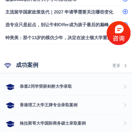
融会计硕士实录
​恭喜Z同学荣获剑桥大学录取
主流留学国家政策迭代｜2027 申请季需要关注哪些变化
选专业只是起点，别让牛剑Offer成为孩子最后的巅峰
钟美美：那个13岁的模仿少年，决定在波士顿大学重新定义自己
成功案例
更多
​恭喜Z同学荣获剑桥大学录取
香港理工大学王牌专业录取案例
格拉斯哥大学国际商务硕士录取案例