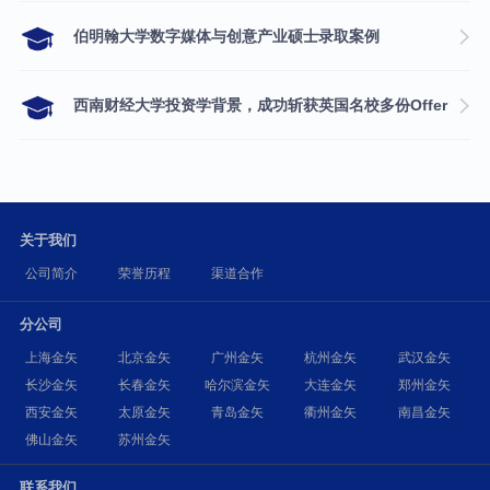
伯明翰大学数字媒体与创意产业硕士录取案例
西南财经大学投资学背景，成功斩获英国名校多份Offer
关于我们
公司简介
荣誉历程
渠道合作
分公司
上海金矢
北京金矢
广州金矢
杭州金矢
武汉金矢
长沙金矢
长春金矢
哈尔滨金矢
大连金矢
郑州金矢
西安金矢
太原金矢
青岛金矢
衢州金矢
南昌金矢
佛山金矢
苏州金矢
联系我们