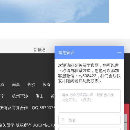
新概念
请您留言
欢迎访问金矢留学官网，您可以留
下称谓与联系方式，您也可以添加
客服微信：zy308422，我们会尽快
安排顾问老师与您联系~
武汉
南昌
长沙
长春
哈尔滨
大连
郑州
西宁
杭州下沙
佛山
苏州
链及商务合作：QQ:387937567
在线咨询
英国留学咨询
ved. 金矢留学 版权所有
京ICP备17005244号-1
澳洲留学咨询