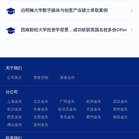
伯明翰大学数字媒体与创意产业硕士录取案例
西南财经大学投资学背景，成功斩获英国名校多份Offer
关于我们
公司简介
荣誉历程
渠道合作
分公司
上海金矢
北京金矢
广州金矢
杭州金矢
武汉金矢
长沙金矢
长春金矢
哈尔滨金矢
大连金矢
郑州金矢
西安金矢
太原金矢
青岛金矢
衢州金矢
南昌金矢
佛山金矢
苏州金矢
联系我们