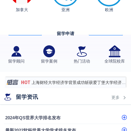
加拿大
亚洲
欧洲
从上海财大2+2到谢菲尔德：低均分逆袭QS百强金
融会计硕士实录
​恭喜Z同学荣获剑桥大学录取
留学申请
香港理工大学王牌专业录取案例
格拉斯哥大学国际商务硕士录取案例
伯明翰大学数字媒体与创意产业硕士录取案例
留学顾问
留学案例
热门活动
全球院校库
西南财经大学投资学背景，成功斩获英国名校多份
Offer
上海财经大学经济学背景成功斩获爱丁堡大学经济学
硕士录取
数学背景的他，靠“供应链”故事敲开哥大、宾大之门
留学资讯
更多
专科逆袭伦敦大学学院UCL录取案例解析
香港浸会大学伦理与公共事务硕士录取
2024年QS世界大学排名发布
从上海财大2+2到谢菲尔德：低均分逆袭QS百强金
最新2022软科世界大学学术排名发布