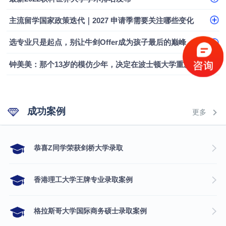
融会计硕士实录
​恭喜Z同学荣获剑桥大学录取
主流留学国家政策迭代｜2027 申请季需要关注哪些变化
选专业只是起点，别让牛剑Offer成为孩子最后的巅峰
钟美美：那个13岁的模仿少年，决定在波士顿大学重新定义自己
成功案例
更多
​恭喜Z同学荣获剑桥大学录取
香港理工大学王牌专业录取案例
格拉斯哥大学国际商务硕士录取案例