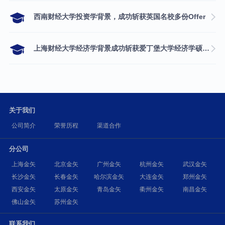
西南财经大学投资学背景，成功斩获英国名校多份Offer
上海财经大学经济学背景成功斩获爱丁堡大学经济学硕士录取
关于我们
公司简介
荣誉历程
渠道合作
分公司
上海金矢
北京金矢
广州金矢
杭州金矢
武汉金矢
长沙金矢
长春金矢
哈尔滨金矢
大连金矢
郑州金矢
西安金矢
太原金矢
青岛金矢
衢州金矢
南昌金矢
佛山金矢
苏州金矢
联系我们