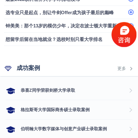
融会计硕士实录
​恭喜Z同学荣获剑桥大学录取
选专业只是起点，别让牛剑Offer成为孩子最后的巅峰
钟美美：那个13岁的模仿少年，决定在波士顿大学重新定义自己
想留学后留在当地就业？选校时别只看大学排名
成功案例
更多
​恭喜Z同学荣获剑桥大学录取
格拉斯哥大学国际商务硕士录取案例
伯明翰大学数字媒体与创意产业硕士录取案例