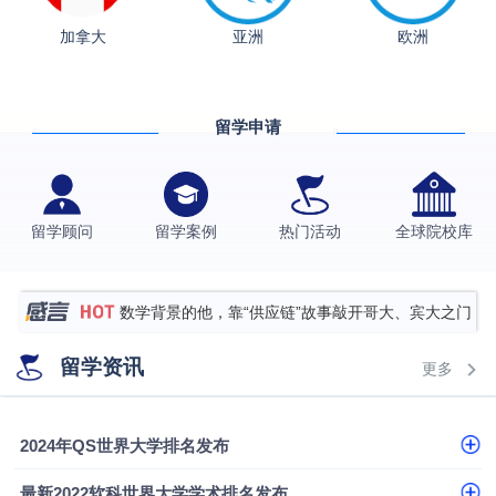
加拿大
亚洲
欧洲
从上海财大2+2到谢菲尔德：低均分逆袭QS百强金
融会计硕士实录
​恭喜Z同学荣获剑桥大学录取
留学申请
格拉斯哥大学国际商务硕士录取案例
伯明翰大学数字媒体与创意产业硕士录取案例
西南财经大学投资学背景，成功斩获英国名校多份
留学顾问
留学案例
热门活动
全球院校库
Offer
上海财经大学经济学背景成功斩获爱丁堡大学经济学
硕士录取
数学背景的他，靠“供应链”故事敲开哥大、宾大之门
专科逆袭伦敦大学学院UCL录取案例解析
留学资讯
更多
香港浸会大学伦理与公共事务硕士录取
从上海财大2+2到谢菲尔德：低均分逆袭QS百强金
2024年QS世界大学排名发布
融会计硕士实录
从上海财大2+2到谢菲尔德：低均分逆袭QS百强金
最新2022软科世界大学学术排名发布