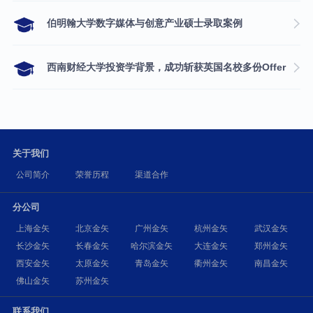
伯明翰大学数字媒体与创意产业硕士录取案例
西南财经大学投资学背景，成功斩获英国名校多份Offer
关于我们
公司简介
荣誉历程
渠道合作
分公司
上海金矢
北京金矢
广州金矢
杭州金矢
武汉金矢
长沙金矢
长春金矢
哈尔滨金矢
大连金矢
郑州金矢
西安金矢
太原金矢
青岛金矢
衢州金矢
南昌金矢
佛山金矢
苏州金矢
联系我们