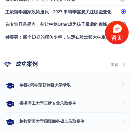
融会计硕士实录
​恭喜Z同学荣获剑桥大学录取
主流留学国家政策迭代｜2027 申请季需要关注哪些变化
选专业只是起点，别让牛剑Offer成为孩子最后的巅峰
钟美美：那个13岁的模仿少年，决定在波士顿大学重新定义自己
成功案例
更多
​恭喜Z同学荣获剑桥大学录取
香港理工大学王牌专业录取案例
格拉斯哥大学国际商务硕士录取案例