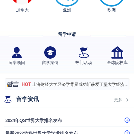
加拿大
亚洲
欧洲
从上海财大2+2到谢菲尔德：低均分逆袭QS百强金
融会计硕士实录
​恭喜Z同学荣获剑桥大学录取
留学申请
香港理工大学王牌专业录取案例
格拉斯哥大学国际商务硕士录取案例
伯明翰大学数字媒体与创意产业硕士录取案例
留学顾问
留学案例
热门活动
全球院校库
西南财经大学投资学背景，成功斩获英国名校多份
Offer
上海财经大学经济学背景成功斩获爱丁堡大学经济学
硕士录取
数学背景的他，靠“供应链”故事敲开哥大、宾大之门
留学资讯
更多
专科逆袭伦敦大学学院UCL录取案例解析
香港浸会大学伦理与公共事务硕士录取
2024年QS世界大学排名发布
从上海财大2+2到谢菲尔德：低均分逆袭QS百强金
最新2022软科世界大学学术排名发布