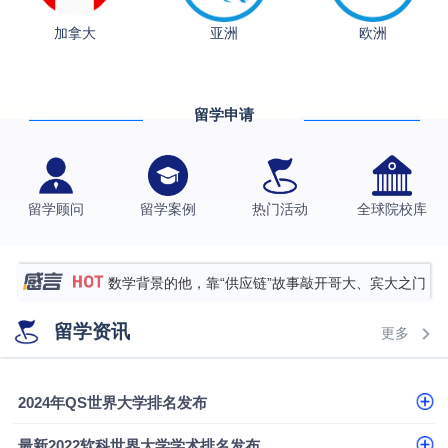
从上海财大2+2到谢菲尔德：低均分逆袭QS百强金
加拿大
亚洲
欧洲
融会计硕士实录
​恭喜Z同学荣获剑桥大学录取
香港理工大学王牌专业录取案例
留学申请
格拉斯哥大学国际商务硕士录取案例
伯明翰大学数字媒体与创意产业硕士录取案例
西南财经大学投资学背景，成功斩获英国名校多份
留学顾问
留学案例
热门活动
全球院校库
Offer
上海财经大学经济学背景成功斩获爱丁堡大学经济学
硕士录取
数学背景的他，靠“供应链”故事敲开哥大、宾大之门
专科逆袭伦敦大学学院UCL录取案例解析
留学资讯
更多
香港浸会大学伦理与公共事务硕士录取
从上海财大2+2到谢菲尔德：低均分逆袭QS百强金
2024年QS世界大学排名发布
融会计硕士实录
​恭喜Z同学荣获剑桥大学录取
最新2022软科世界大学学术排名发布