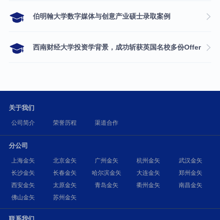
伯明翰大学数字媒体与创意产业硕士录取案例
西南财经大学投资学背景，成功斩获英国名校多份Offer
关于我们
公司简介
荣誉历程
渠道合作
分公司
上海金矢
北京金矢
广州金矢
杭州金矢
武汉金矢
长沙金矢
长春金矢
哈尔滨金矢
大连金矢
郑州金矢
西安金矢
太原金矢
青岛金矢
衢州金矢
南昌金矢
佛山金矢
苏州金矢
联系我们