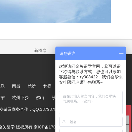
新概念
请您留言
欢迎访问金矢留学官网，您可以留
下称谓与联系方式，您也可以添加
客服微信：zy308422，我们会尽快
安排顾问老师与您联系~
武汉
南昌
长沙
长春
哈尔滨
大连
郑州
西宁
杭州下沙
佛山
苏州
链及商务合作：QQ:387937567
在线咨询
英国留学咨询
ved. 金矢留学 版权所有
京ICP备17005244号-1
澳洲留学咨询