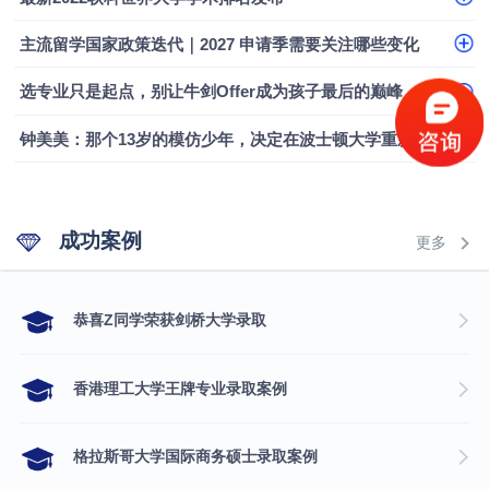
融会计硕士实录
​恭喜Z同学荣获剑桥大学录取
主流留学国家政策迭代｜2027 申请季需要关注哪些变化
选专业只是起点，别让牛剑Offer成为孩子最后的巅峰
钟美美：那个13岁的模仿少年，决定在波士顿大学重新定义自己
成功案例
更多
​恭喜Z同学荣获剑桥大学录取
香港理工大学王牌专业录取案例
格拉斯哥大学国际商务硕士录取案例