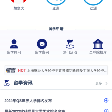
加拿大
亚洲
欧洲
从上海财大2+2到谢菲尔德：低均分逆袭QS百强金
融会计硕士实录
​恭喜Z同学荣获剑桥大学录取
留学申请
香港理工大学王牌专业录取案例
格拉斯哥大学国际商务硕士录取案例
伯明翰大学数字媒体与创意产业硕士录取案例
留学顾问
留学案例
热门活动
全球院校库
西南财经大学投资学背景，成功斩获英国名校多份
Offer
上海财经大学经济学背景成功斩获爱丁堡大学经济学
硕士录取
数学背景的他，靠“供应链”故事敲开哥大、宾大之门
留学资讯
更多
专科逆袭伦敦大学学院UCL录取案例解析
香港浸会大学伦理与公共事务硕士录取
2024年QS世界大学排名发布
从上海财大2+2到谢菲尔德：低均分逆袭QS百强金
最新2022软科世界大学学术排名发布