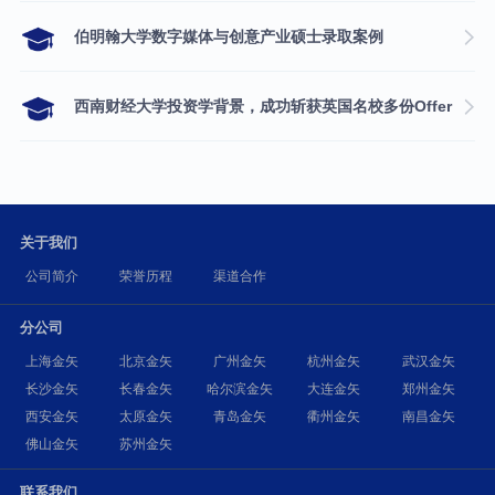
伯明翰大学数字媒体与创意产业硕士录取案例
西南财经大学投资学背景，成功斩获英国名校多份Offer
关于我们
公司简介
荣誉历程
渠道合作
分公司
上海金矢
北京金矢
广州金矢
杭州金矢
武汉金矢
长沙金矢
长春金矢
哈尔滨金矢
大连金矢
郑州金矢
西安金矢
太原金矢
青岛金矢
衢州金矢
南昌金矢
佛山金矢
苏州金矢
联系我们