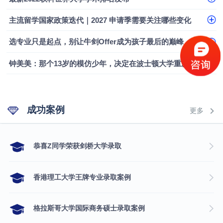
融会计硕士实录
​恭喜Z同学荣获剑桥大学录取
主流留学国家政策迭代｜2027 申请季需要关注哪些变化
选专业只是起点，别让牛剑Offer成为孩子最后的巅峰
钟美美：那个13岁的模仿少年，决定在波士顿大学重新定义自己
成功案例
更多
​恭喜Z同学荣获剑桥大学录取
香港理工大学王牌专业录取案例
格拉斯哥大学国际商务硕士录取案例