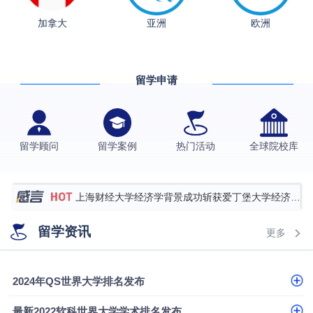
加拿大
亚洲
欧洲
从上海财大2+2到谢菲尔德：低均分逆袭QS百强金
融会计硕士实录
​恭喜Z同学荣获剑桥大学录取
留学申请
香港理工大学王牌专业录取案例
格拉斯哥大学国际商务硕士录取案例
伯明翰大学数字媒体与创意产业硕士录取案例
留学顾问
留学案例
热门活动
全球院校库
西南财经大学投资学背景，成功斩获英国名校多份
Offer
上海财经大学经济学背景成功斩获爱丁堡大学经济学
硕士录取
数学背景的他，靠“供应链”故事敲开哥大、宾大之门
留学资讯
更多
专科逆袭伦敦大学学院UCL录取案例解析
香港浸会大学伦理与公共事务硕士录取
2024年QS世界大学排名发布
从上海财大2+2到谢菲尔德：低均分逆袭QS百强金
最新2022软科世界大学学术排名发布