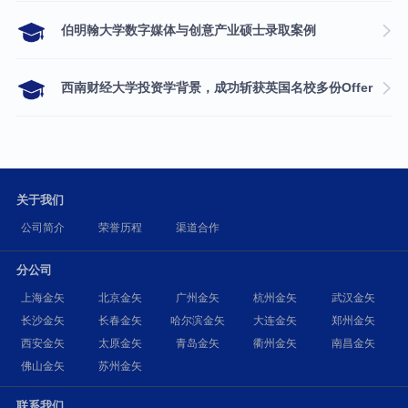
伯明翰大学数字媒体与创意产业硕士录取案例
西南财经大学投资学背景，成功斩获英国名校多份Offer
关于我们
公司简介
荣誉历程
渠道合作
分公司
上海金矢
北京金矢
广州金矢
杭州金矢
武汉金矢
长沙金矢
长春金矢
哈尔滨金矢
大连金矢
郑州金矢
西安金矢
太原金矢
青岛金矢
衢州金矢
南昌金矢
佛山金矢
苏州金矢
联系我们