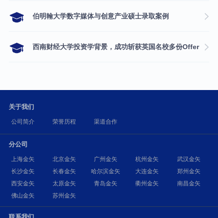
伯明翰大学数字媒体与创意产业硕士录取案例
西南财经大学投资学背景，成功斩获英国名校多份Offer
关于我们
公司简介
荣誉历程
渠道合作
分公司
上海金矢
北京金矢
广州金矢
杭州金矢
武汉金矢
长沙金矢
长春金矢
哈尔滨金矢
大连金矢
郑州金矢
西安金矢
太原金矢
青岛金矢
衢州金矢
南昌金矢
佛山金矢
苏州金矢
联系我们