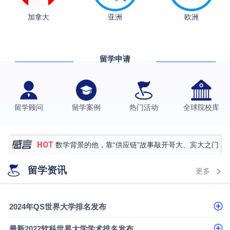
从上海财大2+2到谢菲尔德：低均分逆袭QS百强金
加拿大
亚洲
欧洲
融会计硕士实录
​恭喜Z同学荣获剑桥大学录取
香港理工大学王牌专业录取案例
留学申请
格拉斯哥大学国际商务硕士录取案例
伯明翰大学数字媒体与创意产业硕士录取案例
西南财经大学投资学背景，成功斩获英国名校多份
留学顾问
留学案例
热门活动
全球院校库
Offer
上海财经大学经济学背景成功斩获爱丁堡大学经济学
硕士录取
数学背景的他，靠“供应链”故事敲开哥大、宾大之门
专科逆袭伦敦大学学院UCL录取案例解析
留学资讯
更多
香港浸会大学伦理与公共事务硕士录取
从上海财大2+2到谢菲尔德：低均分逆袭QS百强金
2024年QS世界大学排名发布
融会计硕士实录
​恭喜Z同学荣获剑桥大学录取
最新2022软科世界大学学术排名发布