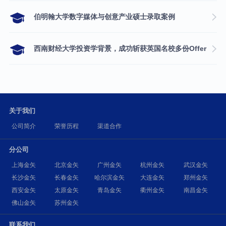
伯明翰大学数字媒体与创意产业硕士录取案例
西南财经大学投资学背景，成功斩获英国名校多份Offer
关于我们
公司简介
荣誉历程
渠道合作
分公司
上海金矢
北京金矢
广州金矢
杭州金矢
武汉金矢
长沙金矢
长春金矢
哈尔滨金矢
大连金矢
郑州金矢
西安金矢
太原金矢
青岛金矢
衢州金矢
南昌金矢
佛山金矢
苏州金矢
联系我们