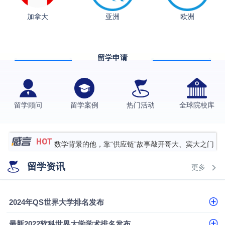
从上海财大2+2到谢菲尔德：低均分逆袭QS百强金
加拿大
亚洲
欧洲
融会计硕士实录
​恭喜Z同学荣获剑桥大学录取
香港理工大学王牌专业录取案例
留学申请
格拉斯哥大学国际商务硕士录取案例
伯明翰大学数字媒体与创意产业硕士录取案例
留学顾问
留学案例
热门活动
全球院校库
西南财经大学投资学背景，成功斩获英国名校多份
Offer
上海财经大学经济学背景成功斩获爱丁堡大学经济学
硕士录取
数学背景的他，靠“供应链”故事敲开哥大、宾大之门
专科逆袭伦敦大学学院UCL录取案例解析
留学资讯
更多
香港浸会大学伦理与公共事务硕士录取
从上海财大2+2到谢菲尔德：低均分逆袭QS百强金
2024年QS世界大学排名发布
融会计硕士实录
​恭喜Z同学荣获剑桥大学录取
最新2022软科世界大学学术排名发布